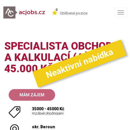
0
Togg
Oblíbené pozice
navig
SPECIALISTA OBCHODU
Neaktivní nabídka
A KALKULACÍ (AŽ
45.000 KČ)
MÁM ZÁJEM
35000 - 45000 Kč
mzdové ohodnocení
okr. Beroun