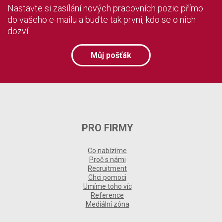
Nastavte si zasílání nových pracovních pozic přímo
do vašeho e-mailu a buďte tak první, kdo se o nich
dozví.
Můj pošťák
PRO FIRMY
Co nabízíme
Proč s námi
Recruitment
Chci pomoci
Umíme toho víc
Reference
Mediální zóna