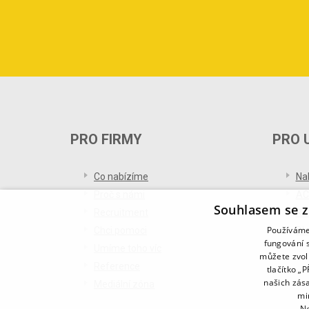
PRO FIRMY
PRO 
Co nabízíme
Na
Proč s námi
AC
Souhlasem se z
Recruitment
Re
Používáme 
Chci pomoci
Bl
fungování s
Umíme toho víc
můžete zvol
Reference
tlačítko „
našich zás
Mediální zóna
mi
Ne