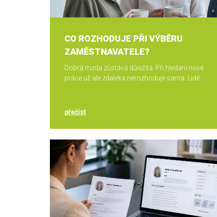
CO ROZHODUJE PŘI VÝBĚRU
ZAMĚSTNAVATELE?
Dobrá mzda zůstává důležitá. Při hledání nové
práce už ale zdaleka nerozhoduje sama. Lidé...
přečíst