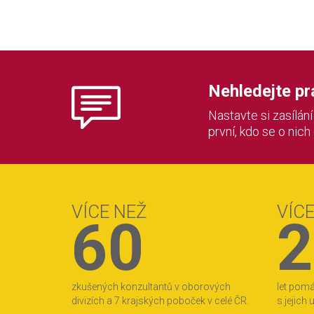
Nehledejte prác
Nastavte si zasílán
první, kdo se o nich
VÍCE NEŽ
VÍC
60
2
zkušených konzultantů v oborových
let pom
divizích a 7 krajských poboček v celé ČR.
s jejich