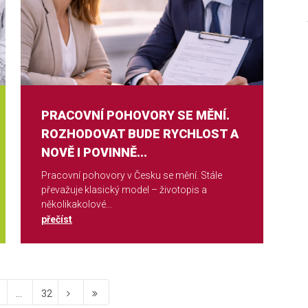
PRACOVNÍ POHOVORY SE MĚNÍ.
ROZHODOVAT BUDE RYCHLOST A
NOVĚ I POVINNĚ...
Pracovní pohovory v Česku se mění. Stále
převažuje klasický model – životopis a
několikakolové...
přečíst
...
32