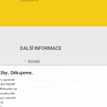
navyšujeme.
DALŠÍ INFORMACE
Kontakt
Naše odborné divize
užby. Děkujeme.
Naše pobočky
pro správné
Zásady zpracování osobních údajů
T NASTAVENÍ"
Všeobecné podmínky
Kliknutím na
Kodex chování
rozsahu dle
ny v zemích
Blog
ní.
jů.