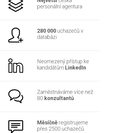
Největší
česká
personální agentura
280 000
uchazečů v
databázi
Neomezený přístup ke
kandidátům
LinkedIn
Zaměstnáváme více než
80
konzultantů
Měsíčně
registrujeme
přes 2500 uchazečů