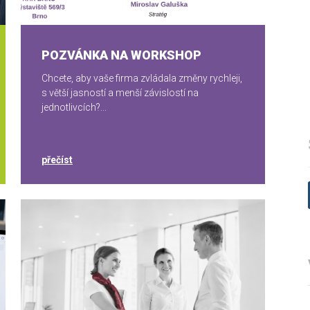
POZVÁNKA NA WORKSHOP
Chcete, aby vaše firma zvládala změny rychleji,
s větší jasností a menší závislostí na
jednotlivcích?...
přečíst