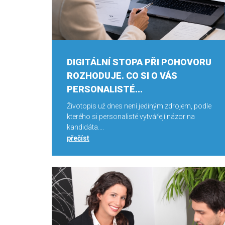
DIGITÁLNÍ STOPA PŘI POHOVORU
ROZHODUJE. CO SI O VÁS
PERSONALISTÉ...
Životopis už dnes není jediným zdrojem, podle
kterého si personalisté vytvářejí názor na
kandidáta....
přečíst