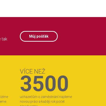
Můj pošťák
 tak
VÍCE NEŽ
3500
bízíme
uchazečům o zaměstnání najdeme
jeme.
novou práci a každý rok počet