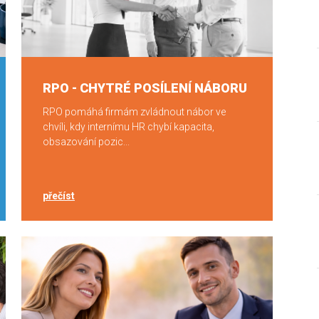
RPO - CHYTRÉ POSÍLENÍ NÁBORU
RPO pomáhá firmám zvládnout nábor ve
chvíli, kdy internímu HR chybí kapacita,
obsazování pozic...
přečíst