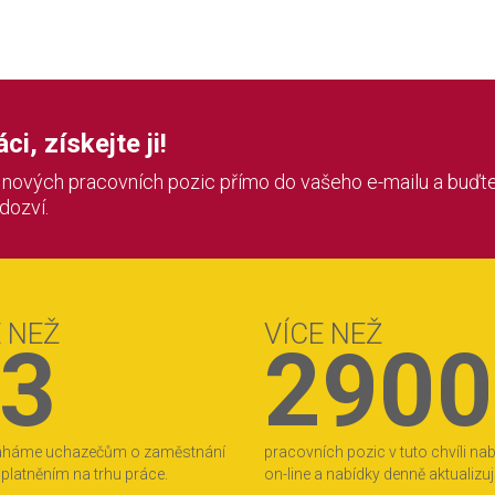
i, získejte ji!
í nových pracovních pozic přímo do vašeho e-mailu a buďte
 dozví.
E NEŽ
VÍCE NEŽ
3
2900
áháme uchazečům o zaměstnání
pracovních pozic v tuto chvíli na
 uplatněním na trhu práce.
on-line a nabídky denně aktualizu