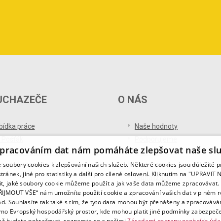
UCHAZEČE
O NÁS
bídka práce
Naše hodnoty
 Pošťák
Podporujeme
pracováním dat nám pomáháte zlepšovat naše sl
ference od uchazečů
Ocenění
soubory cookies k zlepšování našich služeb. Některé cookies jsou důležité 
og pro uchazeče
Partnerství
tránek, jiné pro statistiky a další pro cílené oslovení. Kliknutím na "UPRAVI
Digitalizace
it, jaké soubory cookie můžeme použít a jak vaše data můžeme zpracovávat. 
PŘIJMOUT VŠE“ nám umožníte použití cookie a zpracování vašich dat v plném 
ad. Souhlasíte tak také s tím, že tyto data mohou být přenášeny a zpracovává
mo Evropský hospodářský prostor, kde mohou platit jiné podmínky zabezpeče
ž budete pokračovat, seznamte se s našimi
Zásadami ochrany osobních úda