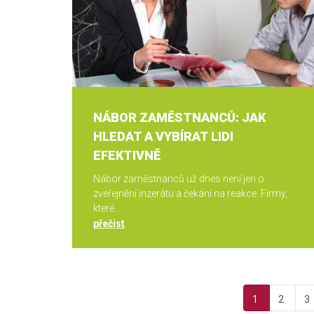
NÁBOR ZAMĚSTNANCŮ: JAK
HLEDAT A VYBÍRAT LIDI
EFEKTIVNĚ
Nábor zaměstnanců už dnes není jen o
zveřejnění inzerátu a čekání na reakce. Firmy,
které...
přečíst
1
2
3