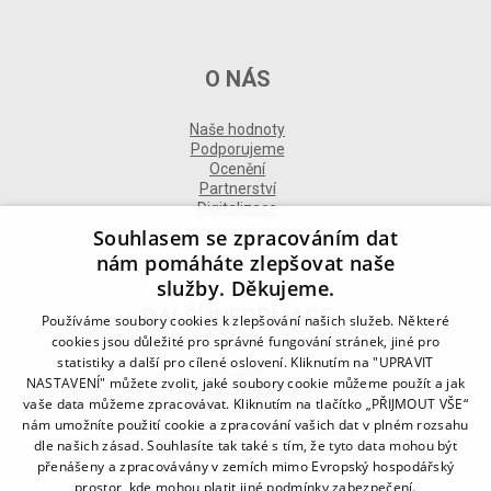
O NÁS
Naše hodnoty
Podporujeme
Ocenění
Partnerství
Digitalizace
Souhlasem se zpracováním dat
nám pomáháte zlepšovat naše
služby. Děkujeme.
DALŠÍ INFORMACE
Používáme soubory cookies k zlepšování našich služeb. Některé
cookies jsou důležité pro správné fungování stránek, jiné pro
statistiky a další pro cílené oslovení. Kliknutím na "UPRAVIT
Kontakt
NASTAVENÍ" můžete zvolit, jaké soubory cookie můžeme použít a jak
Naše odborné divize
vaše data můžeme zpracovávat. Kliknutím na tlačítko „PŘIJMOUT VŠE“
Naše pobočky
nám umožníte použití cookie a zpracování vašich dat v plném rozsahu
Zásady zpracování osobních údajů
dle našich zásad. Souhlasíte tak také s tím, že tyto data mohou být
Všeobecné podmínky
přenášeny a zpracovávány v zemích mimo Evropský hospodářský
Kodex chování
Blog
prostor, kde mohou platit jiné podmínky zabezpečení.