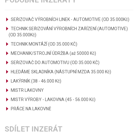
PODOBNÉ INZERÁTY
SEŘIZOVAČ VÝROBNÍCH LINEK - AUTOMOTIVE (OD 35.000Kč)
TECHNIK SEŘIZOVÁNÍ VÝROBNÍCH ZAŘÍZENÍ (AUTOMOTIVE)
(OD 35.000Kč)
TECHNIK MONTÁŽÍ (OD 35.000 KČ)
MECHANIK/STROJNÍ ÚDRŽBA (až 50000 Kč)
SEŘIZOVAČ DO AUTOMOTIVU (OD 35.000 KČ)
HLEDÁME SKLADNÍKA (NÁSTUPNÍ MZDA 35.000 Kč)
LAKÝRNÍK (38 - 46.000 Kč)
MISTR LAKOVNY
MISTR VÝROBY - LAKOVNA (45 - 56.000 Kč)
PRÁCE NA LAKOVNĚ
SDÍLET INZERÁT