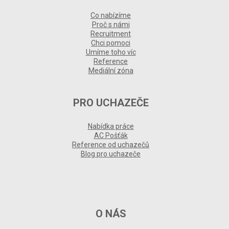
Co nabízíme
Proč s námi
Recruitment
Chci pomoci
Umíme toho víc
Reference
Mediální zóna
PRO UCHAZEČE
Nabídka práce
AC Pošťák
Reference od uchazečů
Blog pro uchazeče
O NÁS