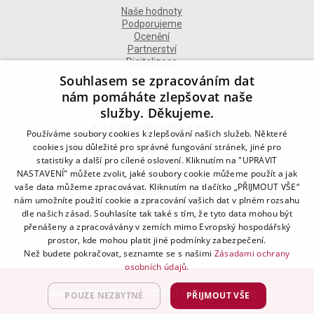
Naše hodnoty
Podporujeme
Ocenění
Partnerství
Digitalizace
Souhlasem se zpracováním dat
nám pomáháte zlepšovat naše
služby. Děkujeme.
DALŠÍ INFORMACE
Používáme soubory cookies k zlepšování našich služeb. Některé
cookies jsou důležité pro správné fungování stránek, jiné pro
statistiky a další pro cílené oslovení. Kliknutím na "UPRAVIT
Kontakt
NASTAVENÍ" můžete zvolit, jaké soubory cookie můžeme použít a jak
Naše odborné divize
vaše data můžeme zpracovávat. Kliknutím na tlačítko „PŘIJMOUT VŠE“
Naše pobočky
nám umožníte použití cookie a zpracování vašich dat v plném rozsahu
Zásady zpracování osobních údajů
dle našich zásad. Souhlasíte tak také s tím, že tyto data mohou být
Všeobecné podmínky
přenášeny a zpracovávány v zemích mimo Evropský hospodářský
Kodex chování
Blog
prostor, kde mohou platit jiné podmínky zabezpečení.
Než budete pokračovat, seznamte se s našimi
Zásadami ochrany
osobních údajů.
Advantage Consulting, s.r.o. 2021 | created by
A-WebSys
POUZE NEZBYTNÉ
PŘIJMOUT VŠE