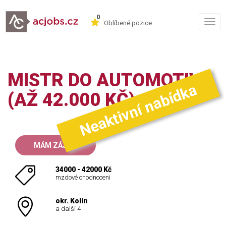
0
Togg
Oblíbené pozice
navig
MISTR DO AUTOMOTIVU
Neaktivní nabídka
(AŽ 42.000 KČ)
MÁM ZÁJEM
34000 - 42000 Kč
mzdové ohodnocení
okr. Kolín
a další 4