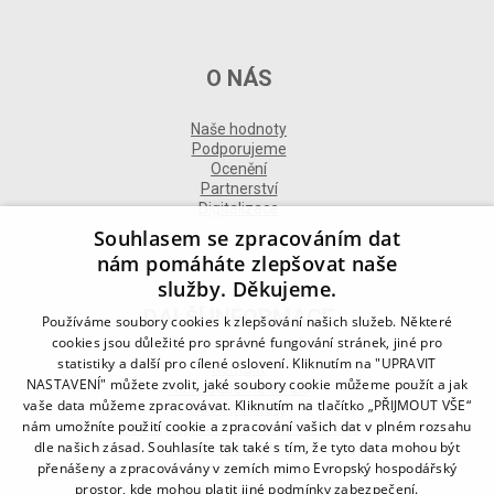
O NÁS
Naše hodnoty
Podporujeme
Ocenění
Partnerství
Digitalizace
Souhlasem se zpracováním dat
nám pomáháte zlepšovat naše
služby. Děkujeme.
DALŠÍ INFORMACE
Používáme soubory cookies k zlepšování našich služeb. Některé
cookies jsou důležité pro správné fungování stránek, jiné pro
statistiky a další pro cílené oslovení. Kliknutím na "UPRAVIT
Kontakt
NASTAVENÍ" můžete zvolit, jaké soubory cookie můžeme použít a jak
Naše odborné divize
vaše data můžeme zpracovávat. Kliknutím na tlačítko „PŘIJMOUT VŠE“
Naše pobočky
nám umožníte použití cookie a zpracování vašich dat v plném rozsahu
Zásady zpracování osobních údajů
dle našich zásad. Souhlasíte tak také s tím, že tyto data mohou být
Všeobecné podmínky
přenášeny a zpracovávány v zemích mimo Evropský hospodářský
Kodex chování
Blog
prostor, kde mohou platit jiné podmínky zabezpečení.