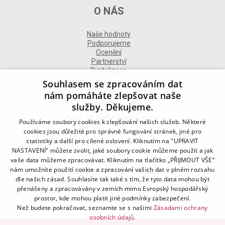
O NÁS
Naše hodnoty
Podporujeme
Ocenění
Partnerství
Digitalizace
Souhlasem se zpracováním dat
nám pomáháte zlepšovat naše
služby. Děkujeme.
DALŠÍ INFORMACE
Používáme soubory cookies k zlepšování našich služeb. Některé
cookies jsou důležité pro správné fungování stránek, jiné pro
statistiky a další pro cílené oslovení. Kliknutím na "UPRAVIT
Kontakt
NASTAVENÍ" můžete zvolit, jaké soubory cookie můžeme použít a jak
Naše odborné divize
vaše data můžeme zpracovávat. Kliknutím na tlačítko „PŘIJMOUT VŠE“
Naše pobočky
nám umožníte použití cookie a zpracování vašich dat v plném rozsahu
Zásady zpracování osobních údajů
dle našich zásad. Souhlasíte tak také s tím, že tyto data mohou být
Všeobecné podmínky
Kodex chování
přenášeny a zpracovávány v zemích mimo Evropský hospodářský
Blog
prostor, kde mohou platit jiné podmínky zabezpečení.
Než budete pokračovat, seznamte se s našimi
Zásadami ochrany
osobních údajů.