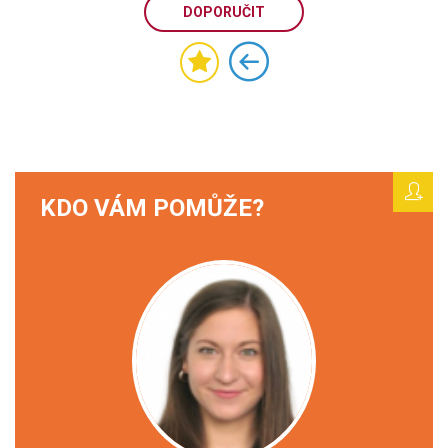
DOPORUČIT
KDO VÁM POMŮŽE?