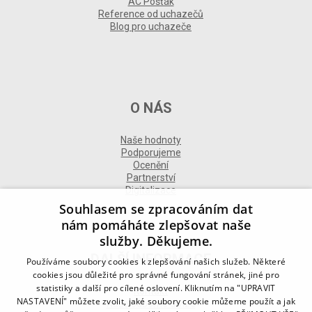
AC Pošťák
Reference od uchazečů
Blog pro uchazeče
O NÁS
Naše hodnoty
Podporujeme
Ocenění
Partnerství
Digitalizace
Souhlasem se zpracováním dat
nám pomáháte zlepšovat naše
služby. Děkujeme.
DALŠÍ INFORMACE
Používáme soubory cookies k zlepšování našich služeb. Některé
cookies jsou důležité pro správné fungování stránek, jiné pro
statistiky a další pro cílené oslovení. Kliknutím na "UPRAVIT
Kontakt
NASTAVENÍ" můžete zvolit, jaké soubory cookie můžeme použít a jak
Naše odborné divize