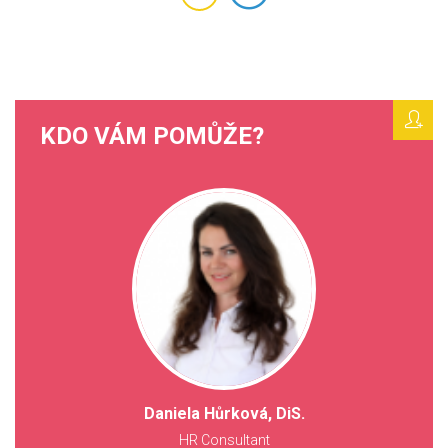
KDO VÁM POMŮŽE?
Daniela Hůrková, DiS.
HR Consultant