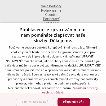
Naše hodnoty
Podporujeme
Ocenění
Partnerství
Digitalizace
Souhlasem se zpracováním dat
nám pomáháte zlepšovat naše
služby. Děkujeme.
DALŠÍ INFORMACE
Používáme soubory cookies k zlepšování našich služeb. Některé
cookies jsou důležité pro správné fungování stránek, jiné pro
statistiky a další pro cílené oslovení. Kliknutím na "UPRAVIT
Kontakt
NASTAVENÍ" můžete zvolit, jaké soubory cookie můžeme použít a jak
Naše odborné divize
vaše data můžeme zpracovávat. Kliknutím na tlačítko „PŘIJMOUT VŠE“
Naše pobočky
nám umožníte použití cookie a zpracování vašich dat v plném rozsahu
Zásady zpracování osobních údajů
dle našich zásad. Souhlasíte tak také s tím, že tyto data mohou být
Všeobecné podmínky
Kodex chování
přenášeny a zpracovávány v zemích mimo Evropský hospodářský
Blog
prostor, kde mohou platit jiné podmínky zabezpečení.
Než budete pokračovat, seznamte se s našimi
Zásadami ochrany
osobních údajů.
Advantage Consulting, s.r.o. 2021 | created by
A-WebSys
POUZE NEZBYTNÉ
PŘIJMOUT VŠE