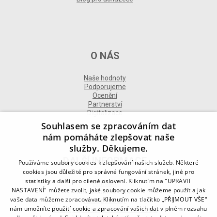
O NÁS
Naše hodnoty
Podporujeme
Ocenění
Partnerství
Digitalizace
Souhlasem se zpracováním dat
nám pomáháte zlepšovat naše
služby. Děkujeme.
DALŠÍ INFORMACE
Používáme soubory cookies k zlepšování našich služeb. Některé
cookies jsou důležité pro správné fungování stránek, jiné pro
statistiky a další pro cílené oslovení. Kliknutím na "UPRAVIT
Kontakt
NASTAVENÍ" můžete zvolit, jaké soubory cookie můžeme použít a jak
Naše odborné divize
vaše data můžeme zpracovávat. Kliknutím na tlačítko „PŘIJMOUT VŠE“
Naše pobočky
nám umožníte použití cookie a zpracování vašich dat v plném rozsahu
Zásady zpracování osobních údajů