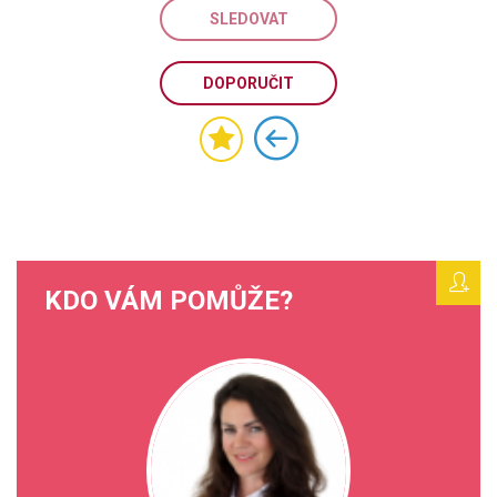
SLEDOVAT
DOPORUČIT
KDO VÁM POMŮŽE?