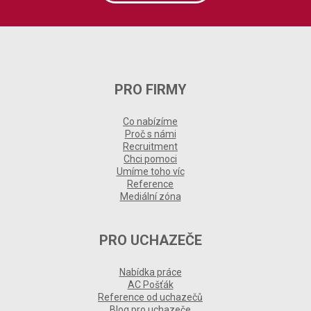
PRO FIRMY
Co nabízíme
Proč s námi
Recruitment
Chci pomoci
Umíme toho víc
Reference
Mediální zóna
PRO UCHAZEČE
Nabídka práce
AC Pošťák
Reference od uchazečů
Blog pro uchazeče