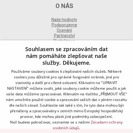
O NÁS
Naše hodnoty
Podporujeme
Ocenění
Partnerství
Digitalizace
Souhlasem se zpracováním dat
nám pomáháte zlepšovat naše
služby. Děkujeme.
DALŠÍ INFORMACE
Používáme soubory cookies k zlepšování našich služeb. Některé
cookies jsou důležité pro správné fungování stránek, jiné pro
statistiky a další pro cílené oslovení. Kliknutím na "UPRAVIT
Kontakt
NASTAVENÍ" můžete zvolit, jaké soubory cookie můžeme použít a jak
Naše odborné divize
vaše data můžeme zpracovávat. Kliknutím na tlačítko „PŘIJMOUT VŠE“
Naše pobočky
nám umožníte použití cookie a zpracování vašich dat v plném rozsahu
Zásady zpracování osobních údajů
dle našich zásad. Souhlasíte tak také s tím, že tyto data mohou být
Všeobecné podmínky
přenášeny a zpracovávány v zemích mimo Evropský hospodářský
Kodex chování
Blog
prostor, kde mohou platit jiné podmínky zabezpečení.
Než budete pokračovat, seznamte se s našimi
Zásadami ochrany
osobních údajů.