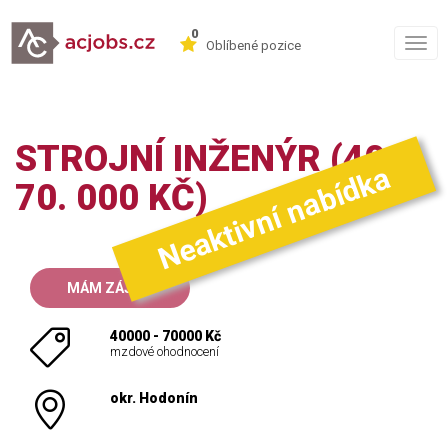
0
Togg
Oblíbené pozice
navig
STROJNÍ INŽENÝR (40 -
Neaktivní nabídka
70. 000 KČ)
MÁM ZÁJEM
40000 - 70000 Kč
mzdové ohodnocení
okr. Hodonín