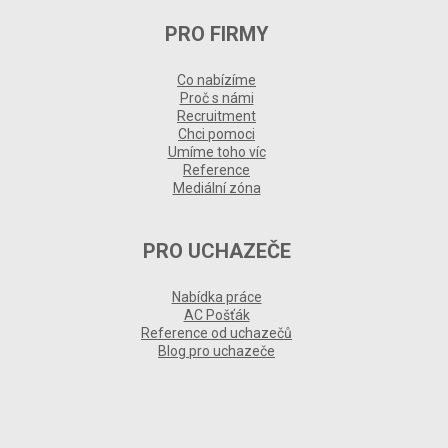
PRO FIRMY
Co nabízíme
Proč s námi
Recruitment
Chci pomoci
Umíme toho víc
Reference
Mediální zóna
PRO UCHAZEČE
Nabídka práce
AC Pošťák
Reference od uchazečů
Blog pro uchazeče