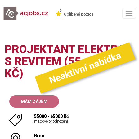
0
Togg
Oblíbené pozice
navig
PROJEKTANT ELEKTRO
Neaktivní nabídka
S REVITEM (55-65.000
KČ)
MÁM ZÁJEM
55000 - 65000 Kč
mzdové ohodnocení
Brno