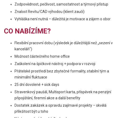
Zodpovědnost, pečlivost, samostatnost a týmový přístup
Znalost Revitu/CAD výhodou (klient zaučí)
Vyhláška není nutná – důležitá je motivace a zájem o obor
CO NABÍZÍME?
Flexibilní pracovní dobu (výsledek je důležitější než „sezení v
kanceláři“)
Možnost částečného home office
Zaškolení na špičkové nástroj + podpora v rozvoji
Přátelské prostředí bez zbytečné formality, stabilní tým a
minimální fluktuace
25 dní dovolené + sick days
Stravenkový paušál, Multisport karta, příspěvek na penzijní
připojištění, firemní akce a další benefity
Dostatek zakázek a opravdu zajímavé projekty – skvělá
příležitost být u toho