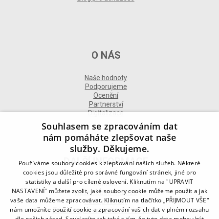
O NÁS
Naše hodnoty
Podporujeme
Ocenění
Partnerství
Digitalizace
Souhlasem se zpracováním dat
nám pomáháte zlepšovat naše
služby. Děkujeme.
DALŠÍ INFORMACE
Používáme soubory cookies k zlepšování našich služeb. Některé
cookies jsou důležité pro správné fungování stránek, jiné pro
statistiky a další pro cílené oslovení. Kliknutím na "UPRAVIT
Kontakt
NASTAVENÍ" můžete zvolit, jaké soubory cookie můžeme použít a jak
Naše odborné divize
vaše data můžeme zpracovávat. Kliknutím na tlačítko „PŘIJMOUT VŠE“
Naše pobočky
nám umožníte použití cookie a zpracování vašich dat v plném rozsahu
Zásady zpracování osobních údajů
dle našich zásad. Souhlasíte tak také s tím, že tyto data mohou být