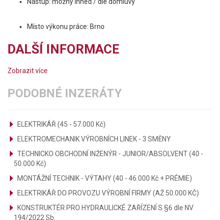
Nástup: možný ihned / dle domluvy
Místo výkonu práce: Brno
DALŠÍ INFORMACE
Zobrazit více
PODOBNÉ INZERÁTY
ELEKTRIKÁŘ (45 - 57.000 Kč)
ELEKTROMECHANIK VÝROBNÍCH LINEK - 3 SMĚNY
TECHNICKO OBCHODNÍ INŽENÝR - JUNIOR/ABSOLVENT (40 -
50.000 Kč)
MONTÁŽNÍ TECHNIK - VÝTAHY (40 - 46.000 Kč + PRÉMIE)
ELEKTRIKÁŘ DO PROVOZU VÝROBNÍ FIRMY (AŽ 50.000 KČ)
KONSTRUKTÉR PRO HYDRAULICKÉ ZAŘÍZENÍ S §6 dle NV
194/2022 Sb.