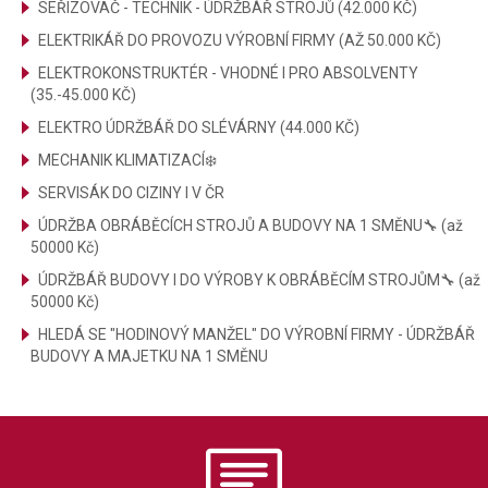
SEŘIZOVAČ - TECHNIK - ÚDRŽBÁŘ STROJŮ (42.000 KČ)
ELEKTRIKÁŘ DO PROVOZU VÝROBNÍ FIRMY (AŽ 50.000 KČ)
ELEKTROKONSTRUKTÉR - VHODNÉ I PRO ABSOLVENTY
(35.-45.000 KČ)
ELEKTRO ÚDRŽBÁŘ DO SLÉVÁRNY (44.000 KČ)
MECHANIK KLIMATIZACÍ❄️
SERVISÁK DO CIZINY I V ČR
ÚDRŽBA OBRÁBĚCÍCH STROJŮ A BUDOVY NA 1 SMĚNU🔧 (až
50000 Kč)
ÚDRŽBÁŘ BUDOVY I DO VÝROBY K OBRÁBĚCÍM STROJŮM🔧 (až
50000 Kč)
HLEDÁ SE "HODINOVÝ MANŽEL" DO VÝROBNÍ FIRMY - ÚDRŽBÁŘ
BUDOVY A MAJETKU NA 1 SMĚNU