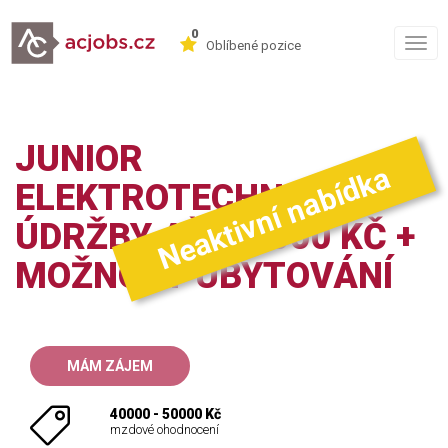
0
Togg
Oblíbené pozice
navig
JUNIOR
Neaktivní nabídka
ELEKTROTECHNIK
ÚDRŽBY AŽ 50 000 KČ +
MOŽNOST UBYTOVÁNÍ
MÁM ZÁJEM
40000 - 50000 Kč
mzdové ohodnocení