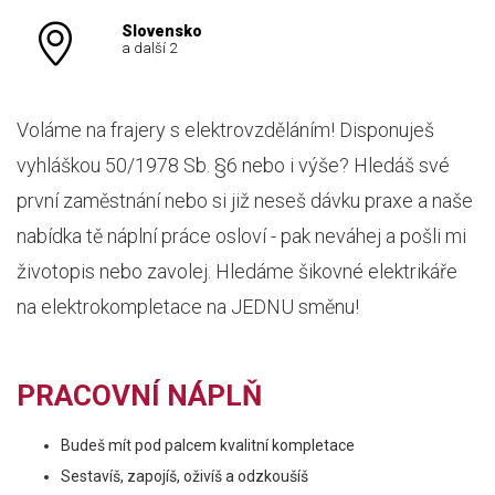
Slovensko
a další 2
Voláme na frajery s elektrovzděláním! Disponuješ
vyhláškou 50/1978 Sb. §6 nebo i výše? Hledáš své
první zaměstnání nebo si již neseš dávku praxe a naše
nabídka tě náplní práce osloví - pak neváhej a pošli mi
životopis nebo zavolej. Hledáme šikovné elektrikáře
na elektrokompletace na JEDNU směnu!
PRACOVNÍ NÁPLŇ
Budeš mít pod palcem kvalitní kompletace
Sestavíš, zapojíš, oživíš a odzkoušíš