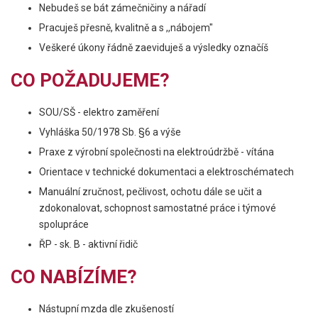
Nebudeš se bát zámečničiny a nářadí
Pracuješ přesně, kvalitně a s ,,nábojem"
Veškeré úkony řádně zaeviduješ a výsledky označíš
CO POŽADUJEME?
SOU/SŠ - elektro zaměření
Vyhláška 50/1978 Sb. §6 a výše
Praxe z výrobní společnosti na elektroúdržbě - vítána
Orientace v technické dokumentaci a elektroschématech
Manuální zručnost, pečlivost, ochotu dále se učit a
zdokonalovat, schopnost samostatné práce i týmové
spolupráce
ŘP - sk. B - aktivní řidič
CO NABÍZÍME?
Nástupní mzda dle zkušeností