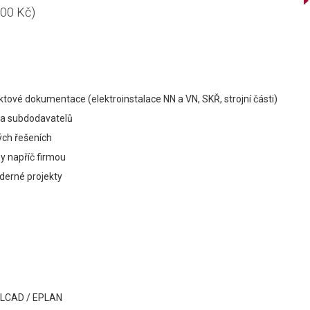
00 Kč)
ové dokumentace (elektroinstalace NN a VN, SKŘ, strojní části)
ů a subdodavatelů
ých řešeních
y napříč firmou
derné projekty
 ELCAD / EPLAN