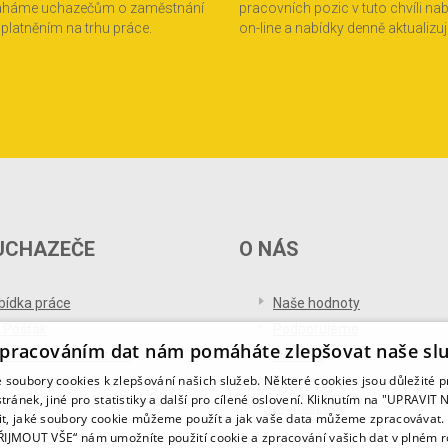
áháme uchazečům o zaměstnání
pracovních pozic v tuto chvíli na
 uplatněním na trhu práce.
on-line a nabídky denně aktualizu
UCHAZEČE
O NÁS
bídka práce
Naše hodnoty
 Pošťák
Podporujeme
pracováním dat nám pomáháte zlepšovat naše sl
ference od uchazečů
Ocenění
soubory cookies k zlepšování našich služeb. Některé cookies jsou důležité 
og pro uchazeče
Partnerství
tránek, jiné pro statistiky a další pro cílené oslovení. Kliknutím na "UPRAVI
Digitalizace
it, jaké soubory cookie můžeme použít a jak vaše data můžeme zpracovávat. 
PŘIJMOUT VŠE“ nám umožníte použití cookie a zpracování vašich dat v plném 