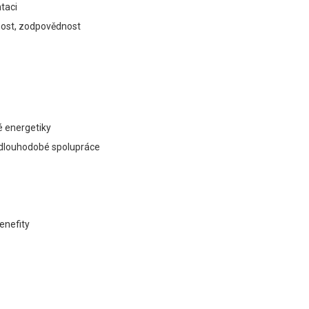
taci
nost, zodpovědnost
é energetiky
u dlouhodobé spolupráce
benefity