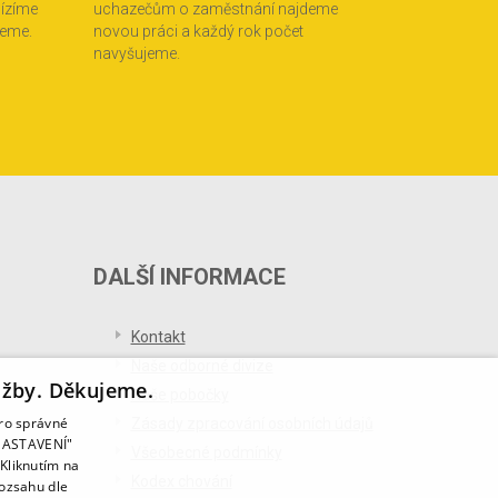
bízíme
uchazečům o zaměstnání najdeme
jeme.
novou práci a každý rok počet
navyšujeme.
DALŠÍ INFORMACE
Kontakt
Naše odborné divize
užby. Děkujeme.
Naše pobočky
pro správné
Zásady zpracování osobních údajů
T NASTAVENÍ"
Všeobecné podmínky
Kliknutím na
Kodex chování
rozsahu dle