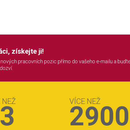
i, získejte ji!
í nových pracovních pozic přímo do vašeho e-mailu a buďte
 dozví.
E NEŽ
VÍCE NEŽ
3
2900