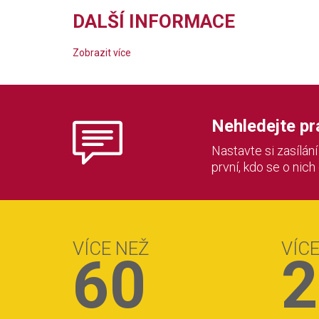
DALŠÍ INFORMACE
Zobrazit více
Nehledejte prác
Nastavte si zasílán
první, kdo se o nich
VÍCE NEŽ
VÍC
60
2