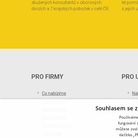
zkušených konzultantů v oborových
let pom
divizích a 7 krajských poboček v celé ČR.
s jejich
PRO FIRMY
PRO 
Co nabízíme
Na
Proč s námi
AC
Souhlasem se z
Recruitment
Re
Používáme 
Chci pomoci
Bl
fungování s
Umíme toho víc
můžete zvol
Reference
tlačítko „