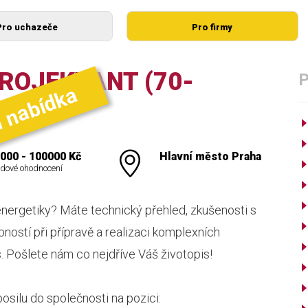
Pro uchazeče
Pro firmy
ROJEKTANT (70-
í nabídka
000 - 100000 Kč
Hlavní město Praha
dové ohodnocení
energetiky? Máte technický přehled, zkušenosti s
ností při přípravě a realizaci komplexních
 Pošlete nám co nejdříve Váš životopis!
osilu do společnosti na pozici: