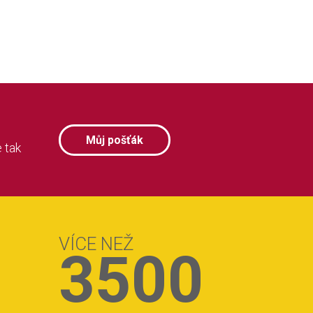
Můj pošťák
 tak
VÍCE NEŽ
3500