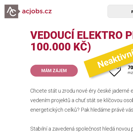
VEDOUCÍ ELEKTRO P
Neaktivn
100.000 KČ)
70
MÁM ZÁJEM
mz
Chcete stát u zrodu nové éry české jaderné 
vedením projektů a chuť stát se klíčovou osob
energetických celků? Pak hledáme právě vás.
Stabilní a zavedená společnost hledá novou p