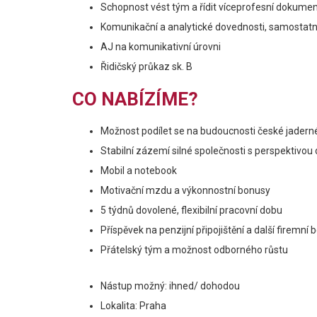
Schopnost vést tým a řídit víceprofesní dokumen
Komunikační a analytické dovednosti, samostat
AJ na komunikativní úrovni
Řidičský průkaz sk. B
CO NABÍZÍME?
Možnost podílet se na budoucnosti české jadern
Stabilní zázemí silné společnosti s perspektivo
Mobil a notebook
Motivační mzdu a výkonnostní bonusy
5 týdnů dovolené, flexibilní pracovní dobu
Příspěvek na penzijní připojištění a další firemní 
Přátelský tým a možnost odborného růstu
Nástup možný: ihned/ dohodou
Lokalita: Praha