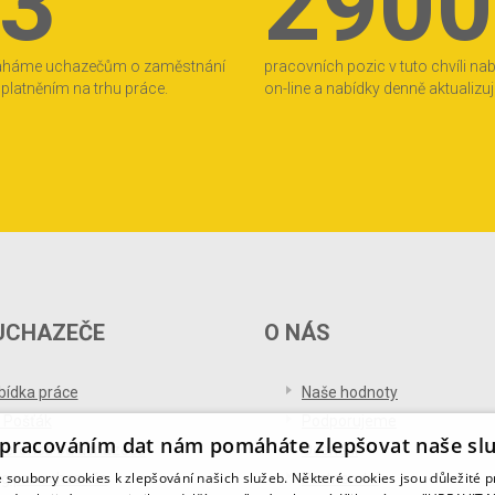
3
2900
áháme uchazečům o zaměstnání
pracovních pozic v tuto chvíli na
 uplatněním na trhu práce.
on-line a nabídky denně aktualizu
UCHAZEČE
O NÁS
bídka práce
Naše hodnoty
 Pošťák
Podporujeme
pracováním dat nám pomáháte zlepšovat naše sl
ference od uchazečů
Ocenění
soubory cookies k zlepšování našich služeb. Některé cookies jsou důležité 
og pro uchazeče
Partnerství