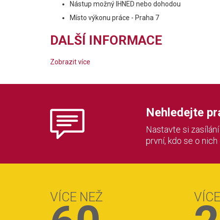
Nástup možný IHNED nebo dohodou
Místo výkonu práce - Praha 7
DALŠÍ INFORMACE
Zobrazit více
Nehledejte prác
Nastavte si zasílán
první, kdo se o nich
VÍCE NEŽ
VÍC