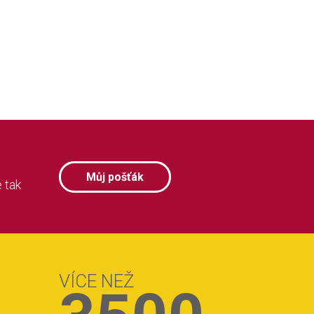
Můj pošťák
 tak
VÍCE NEŽ