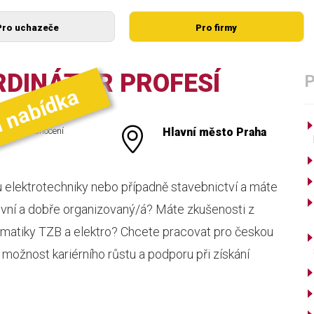
Pro uchazeče
Pro firmy
RDINÁTOR PROFESÍ
í nabídka
dové ohodnocení
Hlavní město Praha
 elektrotechniky nebo případně stavebnictví a máte
ivní a dobře organizovaný/á? Máte zkušenosti z
ematiky TZB a elektro? Chcete pracovat pro českou
 možnost kariérního růstu a podporu při získání