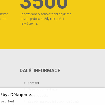
3500
bízíme
uchazečům o zaměstnání najdeme
jeme.
novou práci a každý rok počet
navyšujeme.
DALŠÍ INFORMACE
Kontakt
Naše odborné divize
užby. Děkujeme.
Naše pobočky
pro správné
Zásady zpracování osobních údajů