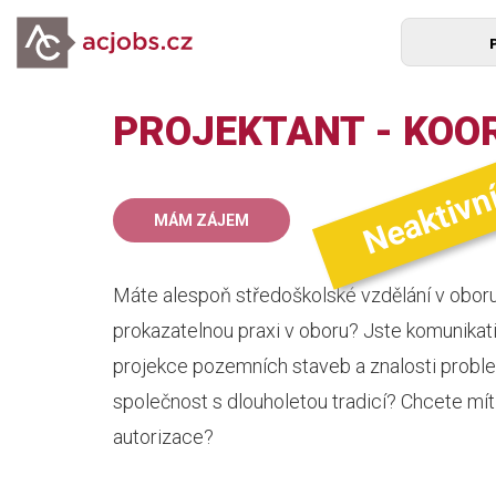
PROJEKTANT - KOO
Neaktivn
mz
MÁM ZÁJEM
Máte alespoň středoškolské vzdělání v oboru
prokazatelnou praxi v oboru? Jste komunikat
projekce pozemních staveb a znalosti probl
společnost s dlouholetou tradicí? Chcete mít
autorizace?