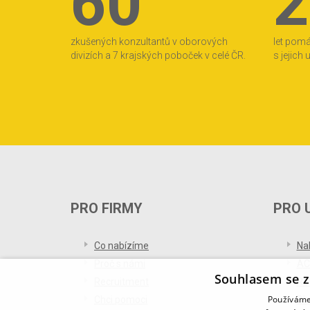
60
2
zkušených konzultantů v oborových
let pom
divizích a 7 krajských poboček v celé ČR.
s jejich
PRO FIRMY
PRO 
Co nabízíme
Na
Proč s námi
AC
Souhlasem se z
Recruitment
Re
Používáme 
Chci pomoci
Bl