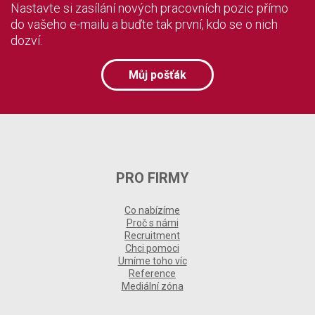
Nastavte si zasílání nových pracovních pozic přímo
do vašeho e-mailu a buďte tak první, kdo se o nich
dozví.
Můj pošťák
PRO FIRMY
Co nabízíme
Proč s námi
Recruitment
Chci pomoci
Umíme toho víc
Reference
Mediální zóna