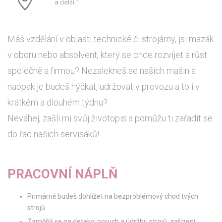
a další 1
Máš vzdělání v oblasti technické či strojárny, jsi mazák
v oboru nebo absolvent, který se chce rozvíjet a růst
společně s firmou? Nezalekneš se našich mašin a
naopak je budeš hýčkat, udržovat v provozu a to i v
krátkém a dlouhém týdnu?
Neváhej, zašli mi svůj životopis a pomůžu ti zařadit se
do řad našich servisáků!
PRACOVNÍ NÁPLŇ
Primárně budeš dohlížet na bezproblémový chod tvých
strojů
Zaměříš se na detekci poruch a údržbu strojů, zařízení