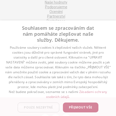
Naše hodnoty
Podporujeme
Ocenění
Partnerství
Digitalizace
Souhlasem se zpracováním dat
nám pomáháte zlepšovat naše
služby. Děkujeme.
DALŠÍ INFORMACE
Používáme soubory cookies k zlepšování našich služeb. Některé
cookies jsou důležité pro správné fungování stránek, jiné pro
statistiky a další pro cílené oslovení. Kliknutím na "UPRAVIT
Kontakt
NASTAVENÍ" můžete zvolit, jaké soubory cookie můžeme použít a jak
Naše odborné divize
vaše data můžeme zpracovávat. Kliknutím na tlačítko „PŘIJMOUT VŠE“
Naše pobočky
nám umožníte použití cookie a zpracování vašich dat v plném rozsahu
Zásady zpracování osobních údajů
dle našich zásad. Souhlasíte tak také s tím, že tyto data mohou být
Všeobecné podmínky
přenášeny a zpracovávány v zemích mimo Evropský hospodářský
Kodex chování
Blog
prostor, kde mohou platit jiné podmínky zabezpečení.
Než budete pokračovat, seznamte se s našimi
Zásadami ochrany
osobních údajů.
Advantage Consulting, s.r.o. 2021 | created by
A-WebSys
POUZE NEZBYTNÉ
PŘIJMOUT VŠE