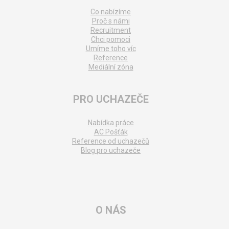
Co nabízíme
Proč s námi
Recruitment
Chci pomoci
Umíme toho víc
Reference
Mediální zóna
PRO UCHAZEČE
Nabídka práce
AC Pošťák
Reference od uchazečů
Blog pro uchazeče
O NÁS