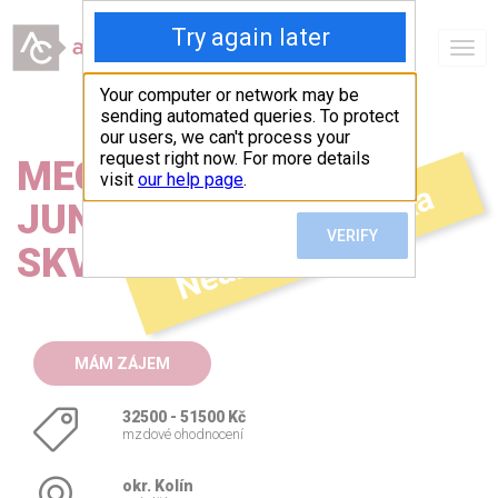
0
Togg
Oblíbené pozice
navig
MECHANIK
Neaktivní nabídka
JUNIOR/SENIOR -
SKVĚLÉ BENEFITY
MÁM ZÁJEM
32500 - 51500 Kč
mzdové ohodnocení
okr. Kolín