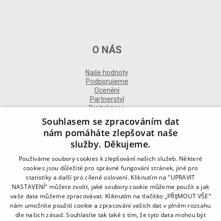
O NÁS
Naše hodnoty
Podporujeme
Ocenění
Partnerství
Digitalizace
Souhlasem se zpracováním dat
nám pomáháte zlepšovat naše
služby. Děkujeme.
DALŠÍ INFORMACE
Používáme soubory cookies k zlepšování našich služeb. Některé
cookies jsou důležité pro správné fungování stránek, jiné pro
statistiky a další pro cílené oslovení. Kliknutím na "UPRAVIT
Kontakt
NASTAVENÍ" můžete zvolit, jaké soubory cookie můžeme použít a jak
Naše odborné divize
vaše data můžeme zpracovávat. Kliknutím na tlačítko „PŘIJMOUT VŠE“
Naše pobočky
nám umožníte použití cookie a zpracování vašich dat v plném rozsahu
Zásady zpracování osobních údajů
dle našich zásad. Souhlasíte tak také s tím, že tyto data mohou být
Všeobecné podmínky