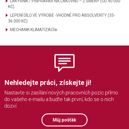
LAKÝRNÍK / PŘÍPRAVÁŘ NA LAKOVNU – 2 SMĚNY (OD 40 000
KČ)
LEPENÍ DÍLŮ VE VÝROBĚ -VHODNÉ PRO ABSOLVENTY (33-
36.000 KČ)
MECHANIK KLIMATIZACÍ❄️
Nehledejte práci, získejte ji!
Nastavte si zasílání nových pracovních pozic přímo
do vašeho e-mailu a buďte tak první, kdo se o nich
dozví.
Můj pošťák