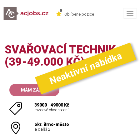
0
Togg
Oblíbené pozice
navig
SVAŘOVACÍ TECHNIK
Neaktivní nabídka
(39-49.000 KČ)
MÁM ZÁJEM
39000 - 49000 Kč
mzdové ohodnocení
okr. Brno-město
a další 2