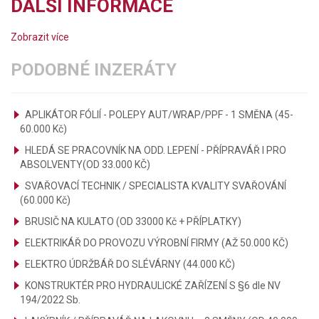
DALŠÍ INFORMACE
Zobrazit více
PODOBNÉ INZERÁTY
APLIKÁTOR FÓLIÍ - POLEPY AUT/WRAP/PPF - 1 SMĚNA (45-
60.000 Kč)
HLEDÁ SE PRACOVNÍK NA ODD. LEPENÍ - PŘÍPRAVÁŘ I PRO
ABSOLVENTY(OD 33.000 KČ)
SVAŘOVACÍ TECHNIK / SPECIALISTA KVALITY SVAŘOVÁNÍ
(60.000 Kč)
BRUSIČ NA KULATO (OD 33000 Kč + PŘÍPLATKY)
ELEKTRIKÁŘ DO PROVOZU VÝROBNÍ FIRMY (AŽ 50.000 KČ)
ELEKTRO ÚDRŽBÁŘ DO SLÉVÁRNY (44.000 KČ)
KONSTRUKTÉR PRO HYDRAULICKÉ ZAŘÍZENÍ S §6 dle NV
194/2022 Sb.