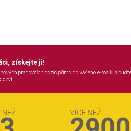
i, získejte ji!
í nových pracovních pozic přímo do vašeho e-mailu a buďte
 dozví.
E NEŽ
VÍCE NEŽ
3
2900