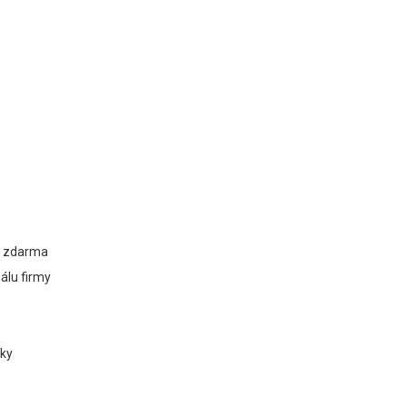
va zdarma
eálu firmy
íky