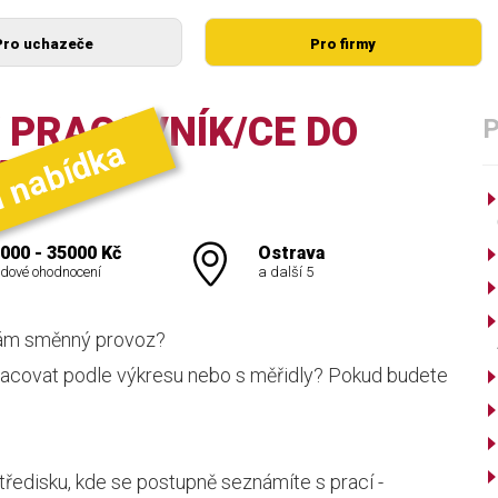
Pro uchazeče
Pro firmy
PRACOVNÍK/CE DO
í nabídka
ME!
000 - 35000 Kč
Ostrava
dové ohodnocení
a další 5
 Vám směnný provoz?
 pracovat podle výkresu nebo s měřidly? Pokud budete
ředisku, kde se postupně seznámíte s prací -