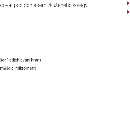
acovat pod dohledem zkušeného kolegy.
šení, odjehlování hran)
 měřidlo, mikrometr)
e