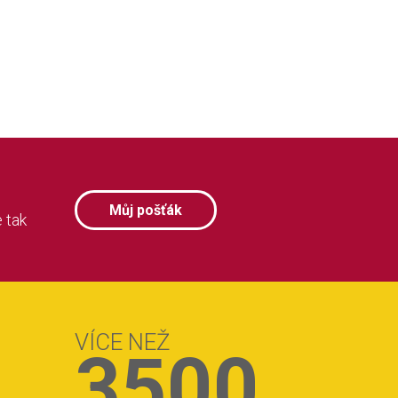
Můj pošťák
 tak
VÍCE NEŽ
3500