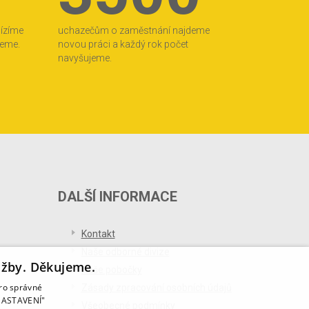
bízíme
uchazečům o zaměstnání najdeme
jeme.
novou práci a každý rok počet
navyšujeme.
DALŠÍ INFORMACE
Kontakt
Naše odborné divize
užby. Děkujeme.
Naše pobočky
pro správné
Zásady zpracování osobních údajů
T NASTAVENÍ"
Všeobecné podmínky