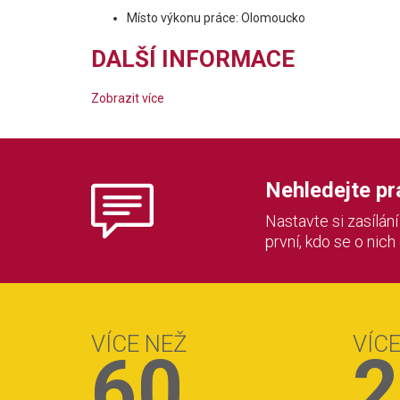
Místo výkonu práce: Olomoucko
DALŠÍ INFORMACE
Zobrazit více
Nehledejte prác
Nastavte si zasílán
první, kdo se o nich
VÍCE NEŽ
VÍC
60
2