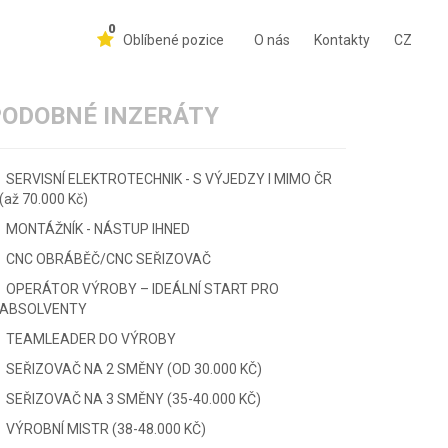
0
Oblíbené pozice
O nás
Kontakty
CZ
PODOBNÉ INZERÁTY
SERVISNÍ ELEKTROTECHNIK - S VÝJEDZY I MIMO ČR
(až 70.000 Kč)
MONTÁŽNÍK - NÁSTUP IHNED
CNC OBRÁBĚČ/CNC SEŘIZOVAČ
OPERÁTOR VÝROBY – IDEÁLNÍ START PRO
ABSOLVENTY
TEAMLEADER DO VÝROBY
SEŘIZOVAČ NA 2 SMĚNY (OD 30.000 KČ)
SEŘIZOVAČ NA 3 SMĚNY (35-40.000 KČ)
VÝROBNÍ MISTR (38-48.000 KČ)