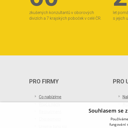
zkušených konzultantů v oborových
let pom
divizích a 7 krajských poboček v celé ČR.
s jejich
PRO FIRMY
PRO 
Co nabízíme
Na
Proč s námi
AC
Souhlasem se z
Recruitment
Re
Používáme 
Chci pomoci
Bl
fungování s
Umíme toho víc