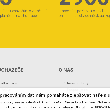
áháme uchazečům o zaměstnání
pracovních pozic v tuto chvíli na
 uplatněním na trhu práce.
on-line a nabídky denně aktualizu
UCHAZEČE
O NÁS
bídka práce
Naše hodnoty
 Pošťák
Podporujeme
pracováním dat nám pomáháte zlepšovat naše sl
ference od uchazečů
Ocenění
soubory cookies k zlepšování našich služeb. Některé cookies jsou důležité 
og pro uchazeče
Partnerství
tránek, jiné pro statistiky a další pro cílené oslovení. Kliknutím na "UPRAVI
Digitalizace