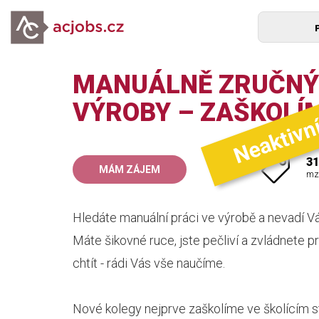
MANUÁLNĚ ZRUČNÝ 
Neaktivn
VÝROBY – ZAŠKOLÍ
31
MÁM ZÁJEM
mz
Hledáte manuální práci ve výrobě a nevadí
Máte šikovné ruce, jste pečliví a zvládnete
chtít - rádi Vás vše naučíme.
Nové kolegy nejprve zaškolíme ve školícím st