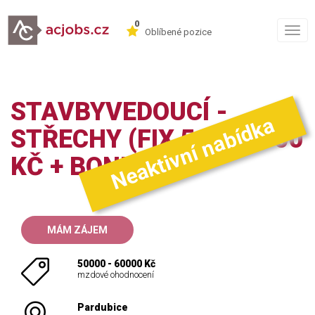
0
Togg
Oblíbené pozice
navig
STAVBYVEDOUCÍ -
Neaktivní nabídka
STŘECHY (FIX 50-60.000
KČ + BONUSY)
MÁM ZÁJEM
50000 - 60000 Kč
mzdové ohodnocení
Pardubice