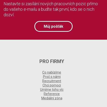
Nastavte si zasílání nových pracovních pozic přímo
do vašeho e-mailu a buďte tak první, kdo se o nich
dozví.
Můj pošťák
PRO FIRMY
Co nabízíme
Proč s námi
Recruitment
Chci pomoci
Umíme toho víc
Reference
Mediální zóna