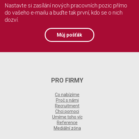
Nastavte si zasílání nových pracovních pozic přímo
do vašeho e-mailu a buďte tak první, kdo se o nich
dozví.
Můj pošťák
PRO FIRMY
Co nabízíme
Proč s námi
Recruitment
Chci pomoci
Umíme toho víc
Reference
Mediální zóna