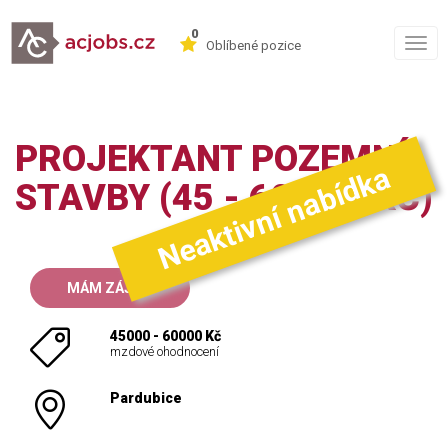
0
Togg
Oblíbené pozice
navig
PROJEKTANT POZEMNÍ
Neaktivní nabídka
STAVBY (45 - 60.000 KČ)
MÁM ZÁJEM
45000 - 60000 Kč
mzdové ohodnocení
Pardubice