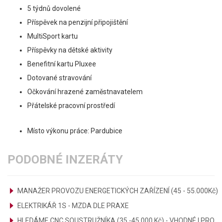
5 týdnů dovolené
Příspěvek na penzijní připojištění
MultiSport kartu
Příspěvky na dětské aktivity
Benefitní kartu Pluxee
Dotované stravování
Očkování hrazené zaměstnavatelem
Přátelské pracovní prostředí
Místo výkonu práce: Pardubice
PODOBNÉ INZERÁTY
MANAŽER PROVOZU ENERGETICKÝCH ZAŘÍZENÍ (45 - 55.000Kč)
ELEKTRIKÁŘ 1S - MZDA DLE PRAXE
HLEDÁME CNC SOUSTRUŽNÍKA (35.-45.000 Kč) - VHODNÉ I PRO