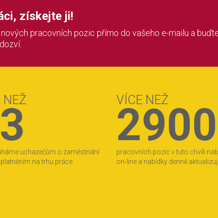
i, získejte ji!
í nových pracovních pozic přímo do vašeho e-mailu a buďte
 dozví.
E NEŽ
VÍCE NEŽ
3
2900
áháme uchazečům o zaměstnání
pracovních pozic v tuto chvíli na
 uplatněním na trhu práce.
on-line a nabídky denně aktualizu