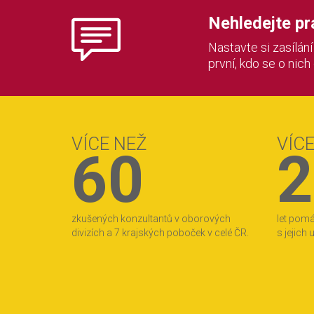
Nehledejte prác
Nastavte si zasílán
první, kdo se o nich
VÍCE NEŽ
VÍC
60
2
zkušených konzultantů v oborových
let pom
divizích a 7 krajských poboček v celé ČR.
s jejich