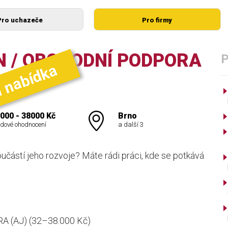
Pro uchazeče
Pro firmy
 / OBCHODNÍ PODPORA
í nabídka
000 - 38000 Kč
Brno
dové ohodnocení
a další 3
částí jeho rozvoje? Máte rádi práci, kde se potkává
(AJ) (32–38.000 Kč)