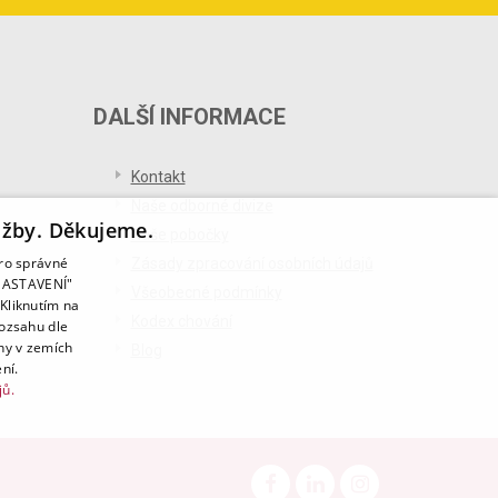
DALŠÍ INFORMACE
Kontakt
Naše odborné divize
užby. Děkujeme.
Naše pobočky
pro správné
Zásady zpracování osobních údajů
T NASTAVENÍ"
Všeobecné podmínky
Kliknutím na
Kodex chování
rozsahu dle
ny v zemích
Blog
ní.
jů.