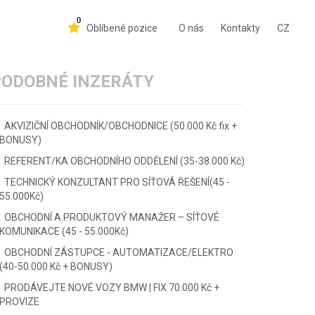
0
Oblíbené pozice
O nás
Kontakty
CZ
PODOBNÉ INZERÁTY
AKVIZIČNÍ OBCHODNÍK/OBCHODNICE (50.000 Kč fix +
BONUSY)
REFERENT/KA OBCHODNÍHO ODDĚLENÍ (35-38.000 Kč)
TECHNICKÝ KONZULTANT PRO SÍŤOVÁ ŘEŠENÍ(45 -
55.000Kč)
OBCHODNÍ A PRODUKTOVÝ MANAŽER – SÍŤOVÉ
KOMUNIKACE (45 - 55.000Kč)
OBCHODNÍ ZÁSTUPCE - AUTOMATIZACE/ELEKTRO
(40-50.000 Kč + BONUSY)
PRODÁVEJTE NOVÉ VOZY BMW | FIX 70.000 Kč +
PROVIZE