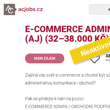
E-COMMERCE ADMIN
Neaktivn
(AJ) (32–38.000 KČ)
32
MÁM ZÁJEM
mz
Zajímá vás svět e-commerce a chcete být sou
administrativa, komunikace i obchod?
Pak se přidejte k nám na pozici:
E-COMMERCE ADMIN / OBCHODNÍ PODPORA 