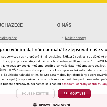
UCHAZEČE
O NÁS
bídka práce
Naše hodnoty
 Pošťák
Podporujeme
pracováním dat nám pomáháte zlepšovat naše sl
ference od uchazečů
Ocenění
soubory cookies k zlepšování našich služeb. Některé cookies jsou důležité 
og pro uchazeče
Partnerství
tránek, jiné pro statistiky a další pro cílené oslovení. Kliknutím na "UPRAVI
Digitalizace
it, jaké soubory cookie můžeme použít a jak vaše data můžeme zpracovávat. 
PŘIJMOUT VŠE“ nám umožníte použití cookie a zpracování vašich dat v plném 
ad. Souhlasíte tak také s tím, že tyto data mohou být přenášeny a zpracovává
mo Evropský hospodářský prostor, kde mohou platit jiné podmínky zabezpeče
ž budete pokračovat, seznamte se s našimi
Zásadami ochrany osobních úda
POUZE NEZBYTNÉ
PŘIJMOUT VŠE
UPRAVIT NASTAVENÍ