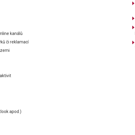
nline kanálů
ků či reklamací
ázemi
ktivit
tlook apod.)