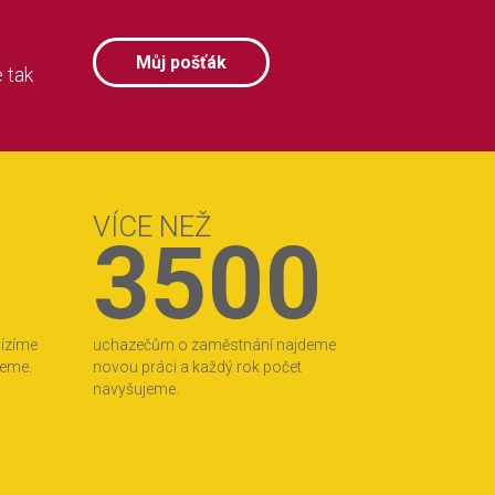
Můj pošťák
 tak
VÍCE NEŽ
3500
bízíme
uchazečům o zaměstnání najdeme
jeme.
novou práci a každý rok počet
navyšujeme.