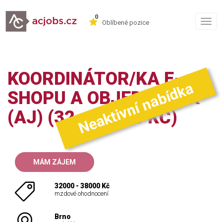
0
Togg
Oblíbené pozice
navig
KOORDINÁTOR/KA E-
Neaktivní nabídka
SHOPU A OBJEDNÁVEK
(AJ) (32–38.000 KČ)
MÁM ZÁJEM
32000 - 38000 Kč
mzdové ohodnocení
Brno