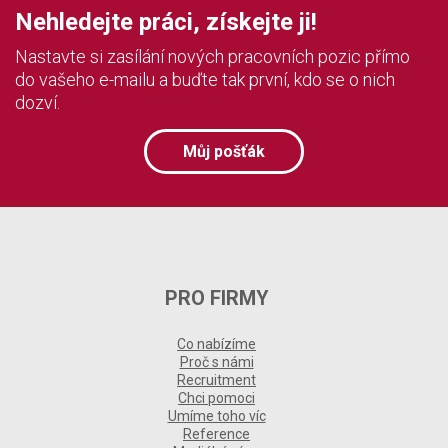
Nehledejte práci, získejte ji!
Nastavte si zasílání nových pracovních pozic přímo
do vašeho e-mailu a buďte tak první, kdo se o nich
dozví.
Můj pošťák
PRO FIRMY
Co nabízíme
Proč s námi
Recruitment
Chci pomoci
Umíme toho víc
Reference