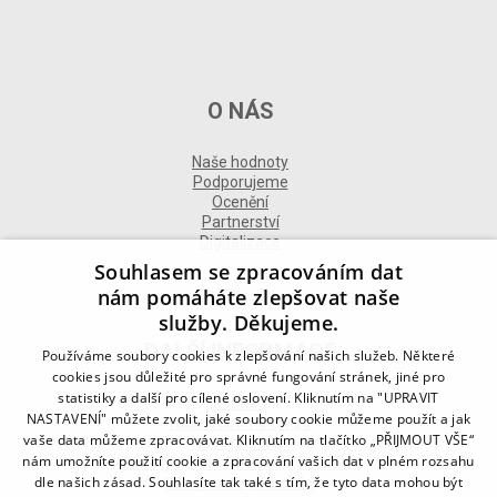
O NÁS
Naše hodnoty
Podporujeme
Ocenění
Partnerství
Digitalizace
Souhlasem se zpracováním dat
nám pomáháte zlepšovat naše
služby. Děkujeme.
DALŠÍ INFORMACE
Používáme soubory cookies k zlepšování našich služeb. Některé
cookies jsou důležité pro správné fungování stránek, jiné pro
statistiky a další pro cílené oslovení. Kliknutím na "UPRAVIT
Kontakt
NASTAVENÍ" můžete zvolit, jaké soubory cookie můžeme použít a jak
Naše odborné divize
vaše data můžeme zpracovávat. Kliknutím na tlačítko „PŘIJMOUT VŠE“
Naše pobočky
nám umožníte použití cookie a zpracování vašich dat v plném rozsahu
Zásady zpracování osobních údajů
dle našich zásad. Souhlasíte tak také s tím, že tyto data mohou být
Všeobecné podmínky