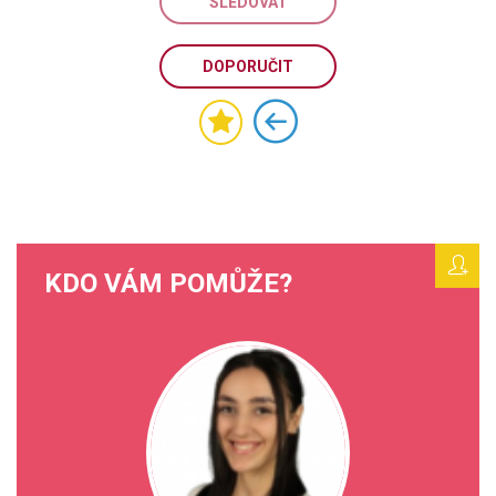
SLEDOVAT
DOPORUČIT
KDO VÁM POMŮŽE?