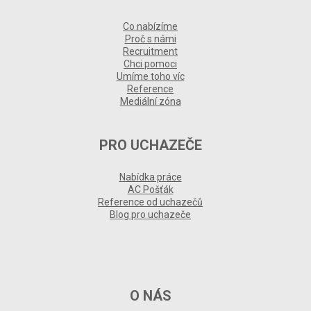
Co nabízíme
Proč s námi
Recruitment
Chci pomoci
Umíme toho víc
Reference
Mediální zóna
PRO UCHAZEČE
Nabídka práce
AC Pošťák
Reference od uchazečů
Blog pro uchazeče
O NÁS