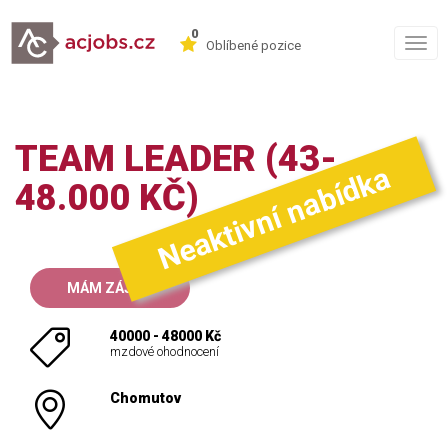
0
Togg
Oblíbené pozice
navig
TEAM LEADER (43-
Neaktivní nabídka
48.000 KČ)
MÁM ZÁJEM
40000 - 48000 Kč
mzdové ohodnocení
Chomutov