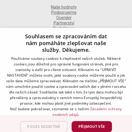
Naše hodnoty
Podporujeme
Ocenění
Partnerství
Digitalizace
Souhlasem se zpracováním dat
nám pomáháte zlepšovat naše
služby. Děkujeme.
DALŠÍ INFORMACE
Používáme soubory cookies k zlepšování našich služeb. Některé
cookies jsou důležité pro správné fungování stránek, jiné pro
statistiky a další pro cílené oslovení. Kliknutím na "UPRAVIT
Kontakt
NASTAVENÍ" můžete zvolit, jaké soubory cookie můžeme použít a jak
Naše odborné divize
vaše data můžeme zpracovávat. Kliknutím na tlačítko „PŘIJMOUT VŠE“
Naše pobočky
nám umožníte použití cookie a zpracování vašich dat v plném rozsahu
Zásady zpracování osobních údajů
dle našich zásad. Souhlasíte tak také s tím, že tyto data mohou být
Všeobecné podmínky
přenášeny a zpracovávány v zemích mimo Evropský hospodářský
Kodex chování
Blog
prostor, kde mohou platit jiné podmínky zabezpečení.
Než budete pokračovat, seznamte se s našimi
Zásadami ochrany
osobních údajů.
Advantage Consulting, s.r.o. 2021 | created by
A-WebSys
POUZE NEZBYTNÉ
PŘIJMOUT VŠE