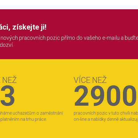
i, získejte ji!
í nových pracovních pozic přímo do vašeho e-mailu a buďte
 dozví.
E NEŽ
VÍCE NEŽ
3
2900
áháme uchazečům o zaměstnání
pracovních pozic v tuto chvíli na
 uplatněním na trhu práce.
on-line a nabídky denně aktualizu