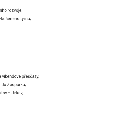
ího rozvoje,
 zkušeného týmu,
 víkendové přesčasy,
 do Zooparku,
ov – Jirkov,