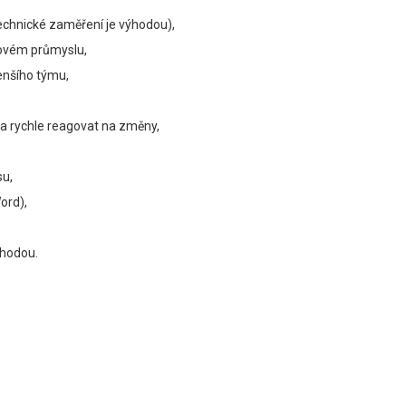
echnické zaměření je výhodou),
ilovém průmyslu,
enšího týmu,
 a rychle reagovat na změny,
su,
ord),
ýhodou.