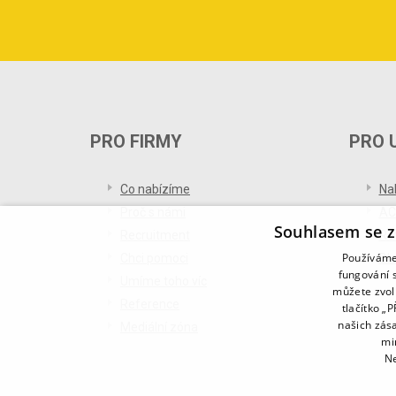
PRO FIRMY
PRO 
Co nabízíme
Na
Proč s námi
AC
Souhlasem se z
Recruitment
Re
Používáme 
Chci pomoci
Bl
fungování s
Umíme toho víc
můžete zvol
Reference
tlačítko „
našich zás
Mediální zóna
mi
Ne