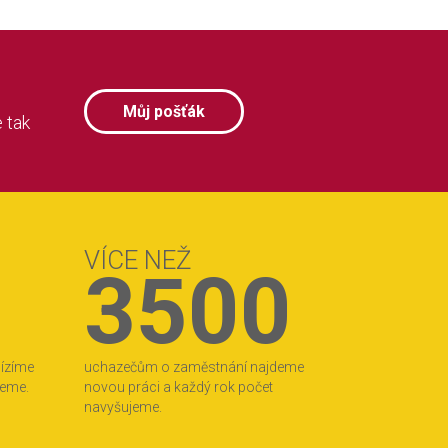
Můj pošťák
 tak
VÍCE NEŽ
3500
bízíme
uchazečům o zaměstnání najdeme
jeme.
novou práci a každý rok počet
navyšujeme.