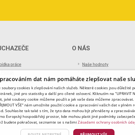
UCHAZEČE
O NÁS
bídka práce
Naše hodnoty
 Pošťák
Podporujeme
pracováním dat nám pomáháte zlepšovat naše sl
ference od uchazečů
Ocenění
soubory cookies k zlepšování našich služeb. Některé cookies jsou důležité 
og pro uchazeče
Partnerství
tránek, jiné pro statistiky a další pro cílené oslovení. Kliknutím na "UPRAVI
Digitalizace
it, jaké soubory cookie můžeme použít a jak vaše data můžeme zpracovávat. 
PŘIJMOUT VŠE“ nám umožníte použití cookie a zpracování vašich dat v plném 
ad. Souhlasíte tak také s tím, že tyto data mohou být přenášeny a zpracovává
mo Evropský hospodářský prostor, kde mohou platit jiné podmínky zabezpeče
ž budete pokračovat, seznamte se s našimi
Zásadami ochrany osobních úda
POUZE NEZBYTNÉ
PŘIJMOUT VŠE