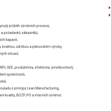
plynulý průběh výrobních procesů,
nu a požadavků zákazníků,
ích kapacit,
u, kvalitou, údržbou a plánováním výroby,
ých situací,
I, OEE, produktivita, efektivita, zmetkovitost),
dení společnosti,
obě,
souladu s principy Lean Manufacturing,
 kvality, BOZP, PO a interních směrnic.