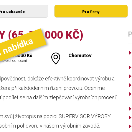
Pro uchazeče
Pro firmy
 (65-70.000 KČ)
í nabídka
000 - 70000 Kč
Chomutov
dové ohodnocení
dpovědnost, dokáže efektivně koordinovat výrobu a
žera při každodenním řízení provozu. Oceníme
uť podílet se na dalším zlepšování výrobních procesů.
 nám svůj životopis na pozici SUPERVISOR VÝROBY
 osobním pohovoru v našem výrobním závodě.