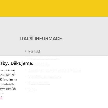
DALŠÍ INFORMACE
Kontakt
Naše odborné divize
užby. Děkujeme.
Naše pobočky
pro správné
Zásady zpracování osobních údajů
T NASTAVENÍ"
Všeobecné podmínky
Kliknutím na
Kodex chování
rozsahu dle
ny v zemích
Blog
ní.
jů.