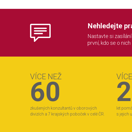
Nehledejte prác
Nastavte si zasílán
první, kdo se o nich
VÍCE NEŽ
VÍC
60
2
zkušených konzultantů v oborových
let pom
divizích a 7 krajských poboček v celé ČR.
s jejich