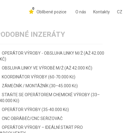
0
Oblíbené pozice
O nás
Kontakty
CZ
PODOBNÉ INZERÁTY
OPERÁTOR VÝROBY - OBSLUHA LINKY M/Ž (AŽ 42.000
KČ)
OBSLUHA LINKY VE VÝROBĚ M/Ž (AŽ 42.000 KČ)
KOORDINÁTOR VÝROBY (60-70.000 Kč)
ZÁMEČNÍK / MONTÁŽNÍK (30–45.000 Kč)
STAŇTE SE OPERÁTOREM CHEMICKÉ VÝROBY (33–
40.000 Kč)
OPERÁTOR VÝROBY (35-40.000 Kč)
CNC OBRÁBĚČ/CNC SEŘIZOVAČ
OPERÁTOR VÝROBY – IDEÁLNÍ START PRO