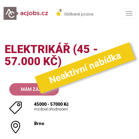
0
Togg
Oblíbené pozice
navig
ELEKTRIKÁŘ (45 -
Neaktivní nabídka
57.000 KČ)
MÁM ZÁJEM
45000 - 57000 Kč
mzdové ohodnocení
Brno