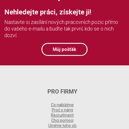
Nehledejte práci, získejte ji!
Nastavte si zasílání nových pracovních pozic přímo
do vašeho e-mailu a buďte tak první, kdo se o nich
dozví.
Můj pošťák
PRO FIRMY
Co nabízíme
Proč s námi
Recruitment
Chci pomoci
Umíme toho víc