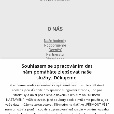
O NÁS
Naše hodnoty
Podporujeme
Ocenění
Partnerství
Digitalizace
Souhlasem se zpracováním dat
nám pomáháte zlepšovat naše
služby. Děkujeme.
DALŠÍ INFORMACE
Používáme soubory cookies k zlepšování našich služeb. Některé
cookies jsou důležité pro správné fungování stránek, jiné pro
statistiky a další pro cílené oslovení. Kliknutím na "UPRAVIT
Kontakt
NASTAVENÍ" můžete zvolit, jaké soubory cookie můžeme použít a jak
Naše odborné divize
vaše data můžeme zpracovávat. Kliknutím na tlačítko „PŘIJMOUT VŠE“
Naše pobočky
nám umožníte použití cookie a zpracování vašich dat v plném rozsahu
Zásady zpracování osobních údajů