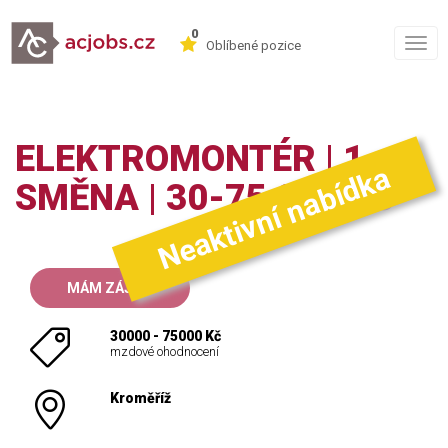
0
Togg
Oblíbené pozice
navig
ELEKTROMONTÉR | 1
Neaktivní nabídka
SMĚNA | 30-75 000 KČ
MÁM ZÁJEM
30000 - 75000 Kč
mzdové ohodnocení
Kroměříž