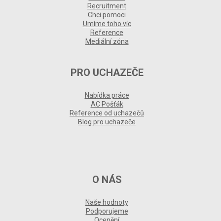
Recruitment
Chci pomoci
Umíme toho víc
Reference
Mediální zóna
PRO UCHAZEČE
Nabídka práce
AC Pošťák
Reference od uchazečů
Blog pro uchazeče
O NÁS
Naše hodnoty
Podporujeme
Ocenění