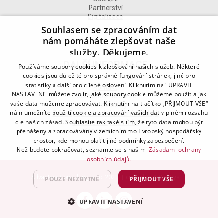
Partnerství
Digitalizace
Souhlasem se zpracováním dat
nám pomáháte zlepšovat naše
služby. Děkujeme.
DALŠÍ INFORMACE
Používáme soubory cookies k zlepšování našich služeb. Některé
cookies jsou důležité pro správné fungování stránek, jiné pro
statistiky a další pro cílené oslovení. Kliknutím na "UPRAVIT
Kontakt
NASTAVENÍ" můžete zvolit, jaké soubory cookie můžeme použít a jak
Naše odborné divize
vaše data můžeme zpracovávat. Kliknutím na tlačítko „PŘIJMOUT VŠE“
Naše pobočky
nám umožníte použití cookie a zpracování vašich dat v plném rozsahu
Zásady zpracování osobních údajů
dle našich zásad. Souhlasíte tak také s tím, že tyto data mohou být
Všeobecné podmínky
přenášeny a zpracovávány v zemích mimo Evropský hospodářský
Kodex chování
Blog
prostor, kde mohou platit jiné podmínky zabezpečení.
Než budete pokračovat, seznamte se s našimi
Zásadami ochrany
osobních údajů.
Advantage Consulting, s.r.o. 2021 | created by
A-WebSys
POUZE NEZBYTNÉ
PŘIJMOUT VŠE
UPRAVIT NASTAVENÍ