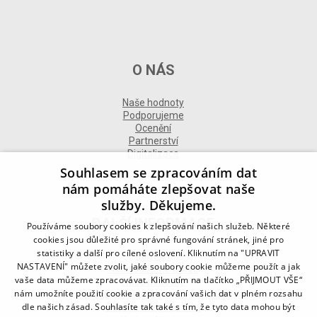
O NÁS
Naše hodnoty
Podporujeme
Ocenění
Partnerství
Digitalizace
Souhlasem se zpracováním dat
nám pomáháte zlepšovat naše
služby. Děkujeme.
DALŠÍ INFORMACE
Používáme soubory cookies k zlepšování našich služeb. Některé
cookies jsou důležité pro správné fungování stránek, jiné pro
statistiky a další pro cílené oslovení. Kliknutím na "UPRAVIT
Kontakt
NASTAVENÍ" můžete zvolit, jaké soubory cookie můžeme použít a jak
Naše odborné divize
vaše data můžeme zpracovávat. Kliknutím na tlačítko „PŘIJMOUT VŠE“
Naše pobočky
nám umožníte použití cookie a zpracování vašich dat v plném rozsahu
Zásady zpracování osobních údajů
dle našich zásad. Souhlasíte tak také s tím, že tyto data mohou být
Všeobecné podmínky