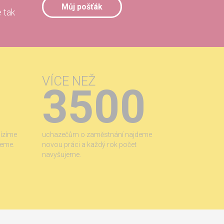
Můj pošťák
 tak
VÍCE NEŽ
3500
bízíme
uchazečům o zaměstnání najdeme
jeme.
novou práci a každý rok počet
navyšujeme.