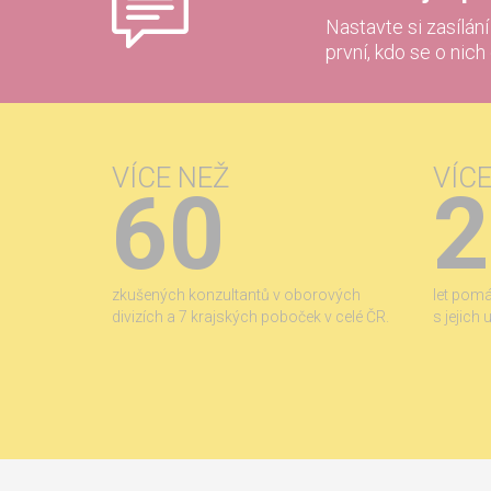
Nastavte si zasílán
první, kdo se o nich
VÍCE NEŽ
VÍC
60
2
zkušených konzultantů v oborových
let pom
divizích a 7 krajských poboček v celé ČR.
s jejich