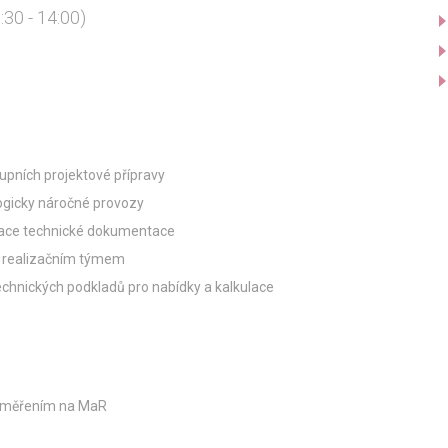
:30 - 14:00)
pních projektové přípravy
ogicky náročné provozy
tace technické dokumentace
s realizačním týmem
echnických podkladů pro nabídky a kalkulace
 zaměřením na MaR