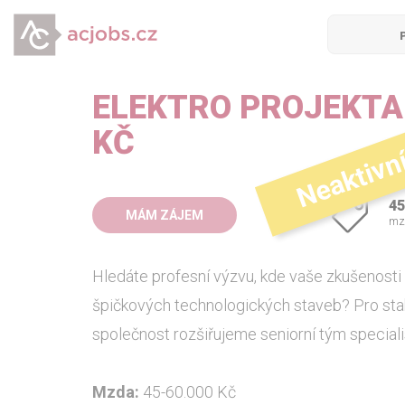
ELEKTRO PROJEKTAN
Neaktivn
KČ
45
MÁM ZÁJEM
mz
Hledáte profesní výzvu, kde vaše zkušenosti 
špičkových technologických staveb? Pro stab
společnost rozšiřujeme seniorní tým speciali
Mzda:
45-60.000 Kč