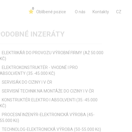
0
Oblíbené pozice
O nás
Kontakty
CZ
PODOBNÉ INZERÁTY
ELEKTRIKÁŘ DO PROVOZU VÝROBNÍ FIRMY (AŽ 50.000
KČ)
ELEKTROKONSTRUKTÉR - VHODNÉ I PRO
ABSOLVENTY (35.-45.000 KČ)
SERVISÁK DO CIZINY I V ČR
SERVISNÍ TECHNIK NA MONTÁŽE DO CIZINY I V ČR
KONSTRUKTÉR ELEKTRO I ABSOLVENTI (35.-45.000
KČ)
PROCESNÍ INŽENÝR-ELEKTRONICKÁ VÝROBA (45-
55.000 Kč)
TECHNOLOG-ELEKTRONICKÁ VÝROBA (50-55.000 Kč)