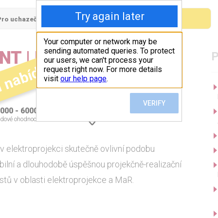
Pro uchazeče
Pro firmy
T | MAR | 45–60.000
í nabídka
000 - 60000 Kč
Valašské Meziříčí
dové ohodnocení
v elektroprojekci skutečně ovlivní podobu
ilní a dlouhodobě úspěšnou projekčně-realizační
stů v oblasti elektroprojekce a MaR.