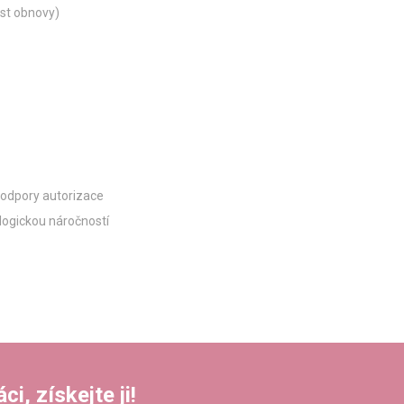
st obnovy)
podpory autorizace
logickou náročností
i, získejte ji!