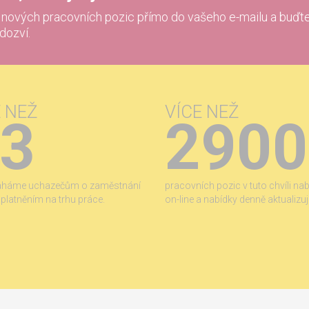
í nových pracovních pozic přímo do vašeho e-mailu a buďte
 dozví.
E NEŽ
VÍCE NEŽ
3
2900
áháme uchazečům o zaměstnání
pracovních pozic v tuto chvíli na
 uplatněním na trhu práce.
on-line a nabídky denně aktualizu