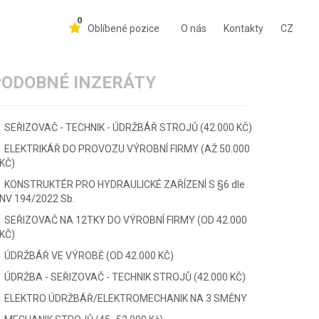
0
Oblíbené pozice
O nás
Kontakty
CZ
PODOBNÉ INZERÁTY
SEŘIZOVAČ - TECHNIK - ÚDRŽBÁŘ STROJŮ (42.000 KČ)
ELEKTRIKÁŘ DO PROVOZU VÝROBNÍ FIRMY (AŽ 50.000
KČ)
KONSTRUKTÉR PRO HYDRAULICKÉ ZAŘÍZENÍ S §6 dle
NV 194/2022 Sb.
SEŘIZOVAČ NA 12TKY DO VÝROBNÍ FIRMY (OD 42.000
KČ)
ÚDRŽBÁŘ VE VÝROBĚ (OD 42.000 KČ)
ÚDRŽBA - SEŘIZOVAČ - TECHNIK STROJŮ (42.000 KČ)
ELEKTRO ÚDRŽBÁŘ/ELEKTROMECHANIK NA 3 SMĚNY