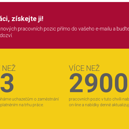
i, získejte ji!
í nových pracovních pozic přímo do vašeho e-mailu a buďte
 dozví.
E NEŽ
VÍCE NEŽ
3
2900
áháme uchazečům o zaměstnání
pracovních pozic v tuto chvíli na
 uplatněním na trhu práce.
on-line a nabídky denně aktualizu