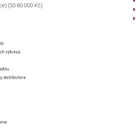
e) (50-80.000 Kč)
eb
ch výkresů
jektu
 distributora
láme