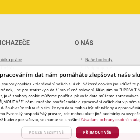
UCHAZEČE
O NÁS
bídka práce
Naše hodnoty
 Pošťák
Podporujeme
pracováním dat nám pomáháte zlepšovat naše sl
ference od uchazečů
Ocenění
soubory cookies k zlepšování našich služeb. Některé cookies jsou důležité 
og pro uchazeče
Partnerství
tránek, jiné pro statistiky a další pro cílené oslovení. Kliknutím na "UPRAVI
Digitalizace
it, jaké soubory cookie můžeme použít a jak vaše data můžeme zpracovávat. 
PŘIJMOUT VŠE“ nám umožníte použití cookie a zpracování vašich dat v plném 
ad. Souhlasíte tak také s tím, že tyto data mohou být přenášeny a zpracovává
mo Evropský hospodářský prostor, kde mohou platit jiné podmínky zabezpeče
ž budete pokračovat, seznamte se s našimi
Zásadami ochrany osobních úda
POUZE NEZBYTNÉ
PŘIJMOUT VŠE