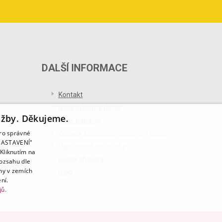
DALŠÍ INFORMACE
Kontakt
Naše odborné divize
užby. Děkujeme.
Naše pobočky
pro správné
Zásady zpracování osobních údajů
T NASTAVENÍ"
Všeobecné podmínky
Kliknutím na
Kodex chování
rozsahu dle
ny v zemích
Blog
ní.
jů.