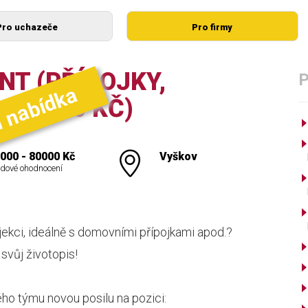
Pro uchazeče
Pro firmy
T (PŘÍPOJKY,
í nabídka
-80.000 KČ)
000 - 80000 Kč
Vyškov
dové ohodnocení
jekci, ideálně s domovními přípojkami apod.?
svůj životopis!
ho týmu novou posilu na pozici: