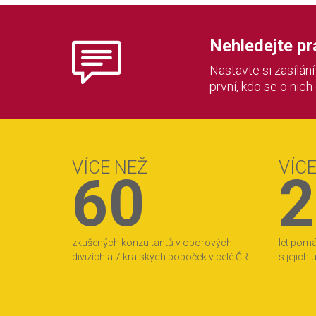
Nehledejte prác
Nastavte si zasílán
první, kdo se o nich
VÍCE NEŽ
VÍC
60
2
zkušených konzultantů v oborových
let pom
divizích a 7 krajských poboček v celé ČR.
s jejich