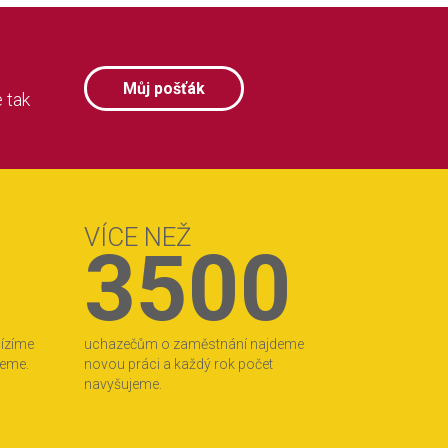
Můj pošťák
 tak
VÍCE NEŽ
3500
bízíme
uchazečům o zaměstnání najdeme
jeme.
novou práci a každý rok počet
navyšujeme.