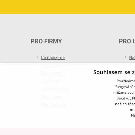
PRO FIRMY
PRO 
Co nabízíme
Na
Proč s námi
AC
Souhlasem se z
Recruitment
Re
Používáme 
Chci pomoci
Bl
fungování s
Umíme toho víc
můžete zvol
Reference
tlačítko „
našich zás
Mediální zóna
mi
Ne