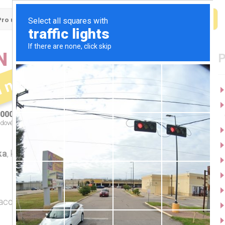
Pro uchazeče
Pro firmy
N AUTOMOTIVE (48-
í nabídka
000 - 52000 Kč
Dobřany
dové ohodnocení
ka
, který rozumí elektřině i mechanice a baví ho
racovní režim. Zašlete svůj životopis.