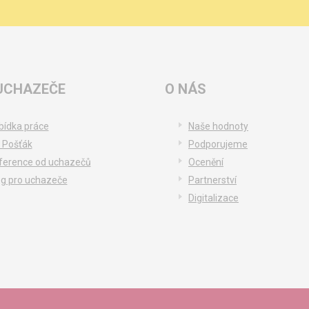
UCHAZEČE
O NÁS
bídka práce
Naše hodnoty
 Pošťák
Podporujeme
ference od uchazečů
Ocenění
og pro uchazeče
Partnerství
Digitalizace