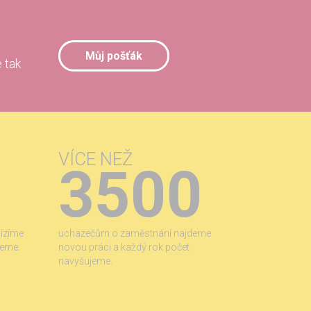
Můj pošťák
 tak
VÍCE NEŽ
3500
bízíme
uchazečům o zaměstnání najdeme
jeme.
novou práci a každý rok počet
navyšujeme.