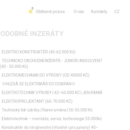
0
Oblíbené pozice
O nás
Kontakty
CZ
PODOBNÉ INZERÁTY
ELEKTRO KONSTRUKTÉR (45-62.000 Kč)
TECHNICKO OBCHODNÍ INŽENÝR - JUNIOR/ABSOLVENT
(40 - 50.000 Kč)
ELEKTROMECHANIK DO VÝROBY (OD 40000 KČ)
💡HLEDÁ SE ELEKTRIKÁŘ DO DOBŘAN💡
ELEKTROTECHNIK VÝROBY | 42–60.000 KČ | JEN RANNÍ
ELEKTROPROJEKTANT (60-70.000 KČ)
Technický lídr údržby | Ranní směna | 50-55.000 Kč
Elektrotechnik – montáže, servis, technologie 55.000kč
Konstruktér do strojírenství (vhodné i pro juniory) 45–