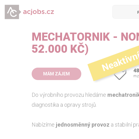
MECHATORNIK - NO
Neaktivn
52.000 KČ)
48
MÁM ZÁJEM
mz
Do výrobního provozu hledáme
mechatroni
diagnostika a opravy strojů.
Nabízíme
jednosměnný provoz
a stabilní p