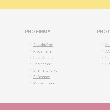
PRO FIRMY
PRO 
Co nabízíme
Na
Proč s námi
AC
Recruitment
Re
Chci pomoci
Bl
Umíme toho víc
Reference
Mediální zóna