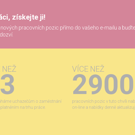
i, získejte ji!
í nových pracovních pozic přímo do vašeho e-mailu a buďte
 dozví.
E NEŽ
VÍCE NEŽ
3
2900
áháme uchazečům o zaměstnání
pracovních pozic v tuto chvíli na
 uplatněním na trhu práce.
on-line a nabídky denně aktualizu