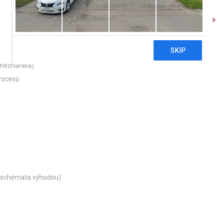
 mechanika)
procesů
o schémata výhodou)