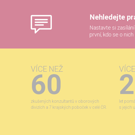
Nehledejte prác
Nastavte si zasílán
první, kdo se o nich
VÍCE NEŽ
VÍC
60
2
zkušených konzultantů v oborových
let pom
divizích a 7 krajských poboček v celé ČR.
s jejich