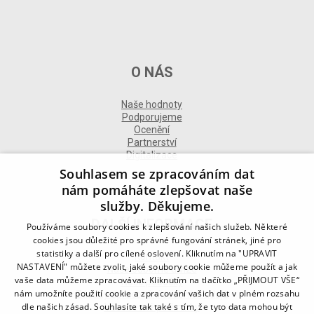
O NÁS
Naše hodnoty
Podporujeme
Ocenění
Partnerství
Digitalizace
Souhlasem se zpracováním dat
nám pomáháte zlepšovat naše
služby. Děkujeme.
DALŠÍ INFORMACE
Používáme soubory cookies k zlepšování našich služeb. Některé
cookies jsou důležité pro správné fungování stránek, jiné pro
statistiky a další pro cílené oslovení. Kliknutím na "UPRAVIT
Kontakt
NASTAVENÍ" můžete zvolit, jaké soubory cookie můžeme použít a jak
Naše odborné divize
vaše data můžeme zpracovávat. Kliknutím na tlačítko „PŘIJMOUT VŠE“
Naše pobočky
nám umožníte použití cookie a zpracování vašich dat v plném rozsahu
Zásady zpracování osobních údajů
dle našich zásad. Souhlasíte tak také s tím, že tyto data mohou být
Všeobecné podmínky