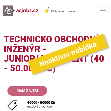
0
Togg
Oblíbené pozice
navig
TECHNICKO OBCHODNÍ
Neaktivní nabídka
INŽENÝR -
JUNIOR/ABSOLVENT (40
- 50.000 KČ)
MÁM ZÁJEM
40000 - 50000 Kč
mzdové ohodnocení