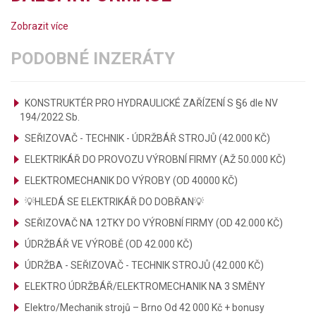
Zobrazit více
PODOBNÉ INZERÁTY
KONSTRUKTÉR PRO HYDRAULICKÉ ZAŘÍZENÍ S §6 dle NV
194/2022 Sb.
SEŘIZOVAČ - TECHNIK - ÚDRŽBÁŘ STROJŮ (42.000 KČ)
ELEKTRIKÁŘ DO PROVOZU VÝROBNÍ FIRMY (AŽ 50.000 KČ)
ELEKTROMECHANIK DO VÝROBY (OD 40000 KČ)
💡HLEDÁ SE ELEKTRIKÁŘ DO DOBŘAN💡
SEŘIZOVAČ NA 12TKY DO VÝROBNÍ FIRMY (OD 42.000 KČ)
ÚDRŽBÁŘ VE VÝROBĚ (OD 42.000 KČ)
ÚDRŽBA - SEŘIZOVAČ - TECHNIK STROJŮ (42.000 KČ)
ELEKTRO ÚDRŽBÁŘ/ELEKTROMECHANIK NA 3 SMĚNY
Elektro/Mechanik strojů – Brno Od 42 000 Kč + bonusy