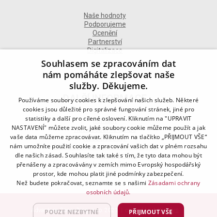
Naše hodnoty
Podporujeme
Ocenění
Partnerství
Digitalizace
Souhlasem se zpracováním dat
nám pomáháte zlepšovat naše
služby. Děkujeme.
DALŠÍ INFORMACE
Používáme soubory cookies k zlepšování našich služeb. Některé
cookies jsou důležité pro správné fungování stránek, jiné pro
statistiky a další pro cílené oslovení. Kliknutím na "UPRAVIT
Kontakt
NASTAVENÍ" můžete zvolit, jaké soubory cookie můžeme použít a jak
Naše odborné divize
vaše data můžeme zpracovávat. Kliknutím na tlačítko „PŘIJMOUT VŠE“
Naše pobočky
nám umožníte použití cookie a zpracování vašich dat v plném rozsahu
Zásady zpracování osobních údajů
dle našich zásad. Souhlasíte tak také s tím, že tyto data mohou být
Všeobecné podmínky
přenášeny a zpracovávány v zemích mimo Evropský hospodářský
Kodex chování
Blog
prostor, kde mohou platit jiné podmínky zabezpečení.
Než budete pokračovat, seznamte se s našimi
Zásadami ochrany
osobních údajů.
Advantage Consulting, s.r.o. 2021 | created by
A-WebSys
POUZE NEZBYTNÉ
PŘIJMOUT VŠE