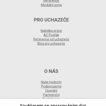
Reference
Mediální zóna
PRO UCHAZEČE
Nabídka práce
AC Pošťák
Reference od uchazečů
Blog pro uchazeče
O NÁS
Naše hodnoty
Podporujeme
Ocenění
Partnerství
Digitalizace
Souhlasem se zpracováním dat