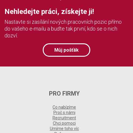
Nehledejte práci, získejte ji!
Nastavte si zasílání nových pracovních pozic přímo
do vašeho e-mailu a buďte tak první, kdo se o nich
dozví.
Můj pošťák
PRO FIRMY
Co nabízíme
Proč s námi
Recruitment
Chci pomoci
Umíme toho víc