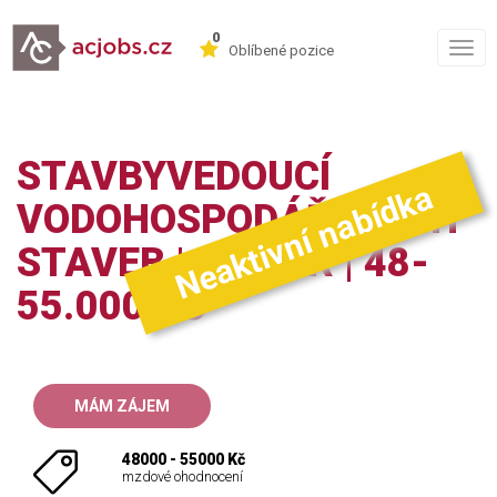
0
Togg
Oblíbené pozice
navig
STAVBYVEDOUCÍ
Neaktivní nabídka
VODOHOSPODÁŘSKÝCH
STAVEB | SENIOR | 48-
55.000 KČ
MÁM ZÁJEM
48000 - 55000 Kč
mzdové ohodnocení