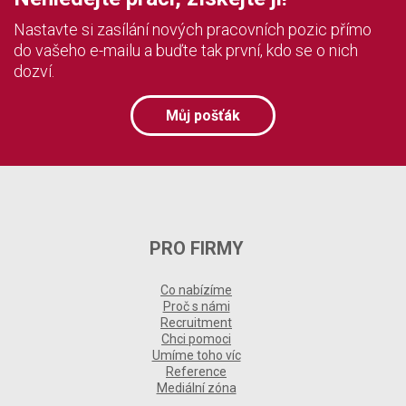
Nastavte si zasílání nových pracovních pozic přímo
do vašeho e-mailu a buďte tak první, kdo se o nich
dozví.
Můj pošťák
PRO FIRMY
Co nabízíme
Proč s námi
Recruitment
Chci pomoci
Umíme toho víc
Reference
Mediální zóna