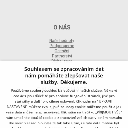
O NÁS
Naše hodnoty
Podporujeme
Ocenění
Partnerství
Digitalizace
Souhlasem se zpracováním dat
nám pomáháte zlepšovat naše
služby. Děkujeme.
DALŠÍ INFORMACE
Používáme soubory cookies k zlepšování našich služeb. Některé
cookies jsou důležité pro správné fungování stránek, jiné pro
statistiky a další pro cílené oslovení. Kliknutím na "UPRAVIT
Kontakt
NASTAVENÍ" můžete zvolit, jaké soubory cookie můžeme použít a jak
Naše odborné divize
vaše data můžeme zpracovávat. Kliknutím na tlačítko „PŘIJMOUT VŠE“
Naše pobočky
nám umožníte použití cookie a zpracování vašich dat v plném rozsahu
Zásady zpracování osobních údajů
dle našich zásad. Souhlasíte tak také s tím, že tyto data mohou být
Všeobecné podmínky