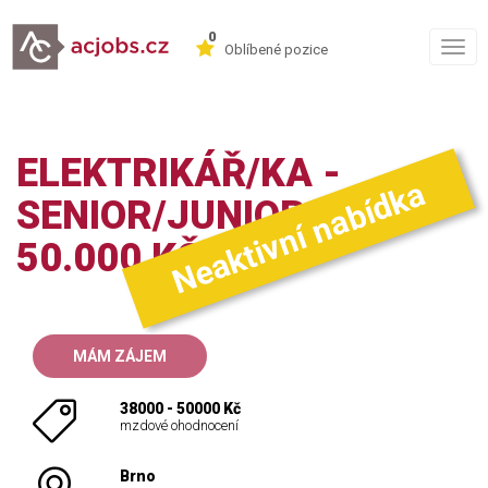
0
Togg
Oblíbené pozice
navig
ELEKTRIKÁŘ/KA -
Neaktivní nabídka
SENIOR/JUNIOR (38 -
50.000 KČ)
MÁM ZÁJEM
38000 - 50000 Kč
mzdové ohodnocení
Brno