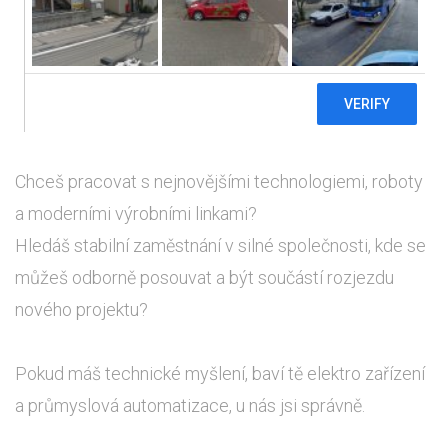
Žatec
a další 4
Chceš pracovat s nejnovějšími technologiemi, roboty
a moderními výrobními linkami?
Hledáš stabilní zaměstnání v silné společnosti, kde se
můžeš odborně posouvat a být součástí rozjezdu
nového projektu?
Pokud máš technické myšlení, baví tě elektro zařízení
a průmyslová automatizace, u nás jsi správně.