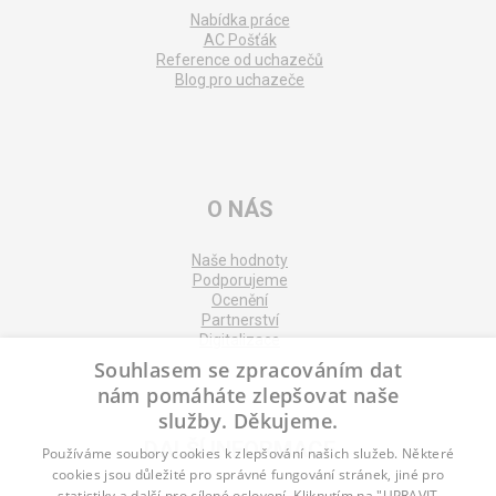
Nabídka práce
AC Pošťák
Reference od uchazečů
Blog pro uchazeče
O NÁS
Naše hodnoty
Podporujeme
Ocenění
Partnerství
Digitalizace
Souhlasem se zpracováním dat
nám pomáháte zlepšovat naše
služby. Děkujeme.
DALŠÍ INFORMACE
Používáme soubory cookies k zlepšování našich služeb. Některé
cookies jsou důležité pro správné fungování stránek, jiné pro
statistiky a další pro cílené oslovení. Kliknutím na "UPRAVIT