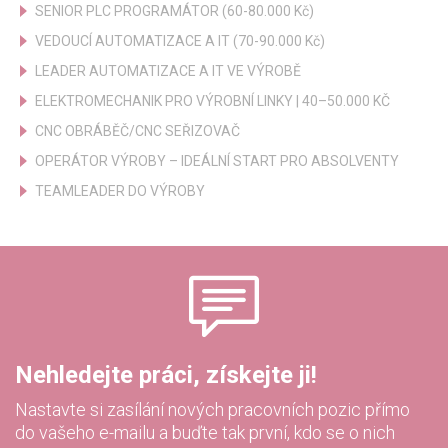
SENIOR PLC PROGRAMÁTOR (60-80.000 Kč)
VEDOUCÍ AUTOMATIZACE A IT (70-90.000 Kč)
LEADER AUTOMATIZACE A IT VE VÝROBĚ
ELEKTROMECHANIK PRO VÝROBNÍ LINKY | 40–50.000 KČ
CNC OBRÁBĚČ/CNC SEŘIZOVAČ
OPERÁTOR VÝROBY – IDEÁLNÍ START PRO ABSOLVENTY
TEAMLEADER DO VÝROBY
Nehledejte práci, získejte ji!
Nastavte si zasílání nových pracovních pozic přímo
do vašeho e-mailu a buďte tak první, kdo se o nich