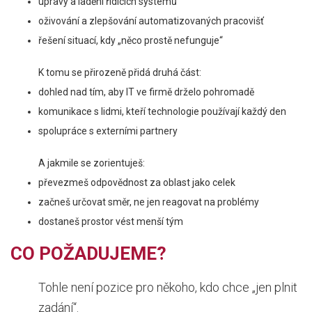
úpravy a ladění řídicích systémů
oživování a zlepšování automatizovaných pracovišť
řešení situací, kdy „něco prostě nefunguje“
K tomu se přirozeně přidá druhá část:
dohled nad tím, aby IT ve firmě drželo pohromadě
komunikace s lidmi, kteří technologie používají každý den
spolupráce s externími partnery
A jakmile se zorientuješ:
převezmeš odpovědnost za oblast jako celek
začneš určovat směr, ne jen reagovat na problémy
dostaneš prostor vést menší tým
CO POŽADUJEME?
Tohle není pozice pro někoho, kdo chce „jen plnit
zadání“.