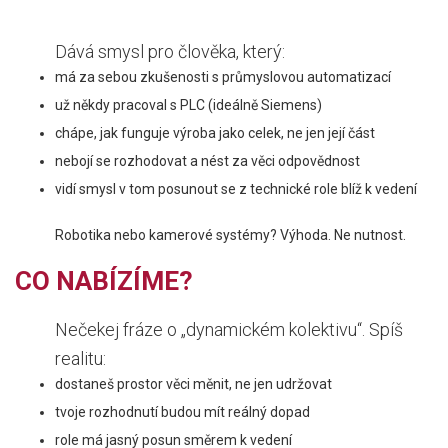
Dává smysl pro člověka, který:
má za sebou zkušenosti s průmyslovou automatizací
už někdy pracoval s PLC (ideálně Siemens)
chápe, jak funguje výroba jako celek, ne jen její část
nebojí se rozhodovat a nést za věci odpovědnost
vidí smysl v tom posunout se z technické role blíž k vedení
Robotika nebo kamerové systémy? Výhoda. Ne nutnost.
CO NABÍZÍME?
Nečekej fráze o „dynamickém kolektivu“. Spíš
realitu:
dostaneš prostor věci měnit, ne jen udržovat
tvoje rozhodnutí budou mít reálný dopad
role má jasný posun směrem k vedení