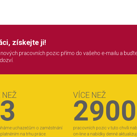
i, získejte ji!
í nových pracovních pozic přímo do vašeho e-mailu a buďte
 dozví.
E NEŽ
VÍCE NEŽ
3
2900
áháme uchazečům o zaměstnání
pracovních pozic v tuto chvíli na
 uplatněním na trhu práce.
on-line a nabídky denně aktualizu