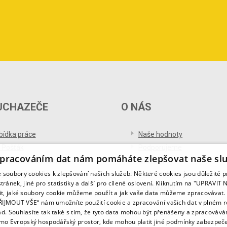
UCHAZEČE
O NÁS
bídka práce
Naše hodnoty
 Pošťák
Podporujeme
pracováním dat nám pomáháte zlepšovat naše sl
ference od uchazečů
Ocenění
soubory cookies k zlepšování našich služeb. Některé cookies jsou důležité 
og pro uchazeče
Partnerství
tránek, jiné pro statistiky a další pro cílené oslovení. Kliknutím na "UPRAVI
Digitalizace
it, jaké soubory cookie můžeme použít a jak vaše data můžeme zpracovávat. 
PŘIJMOUT VŠE“ nám umožníte použití cookie a zpracování vašich dat v plném 
ad. Souhlasíte tak také s tím, že tyto data mohou být přenášeny a zpracovává
mo Evropský hospodářský prostor, kde mohou platit jiné podmínky zabezpeče