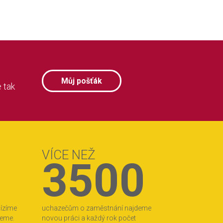
Můj pošťák
 tak
VÍCE NEŽ
3500
bízíme
uchazečům o zaměstnání najdeme
jeme.
novou práci a každý rok počet