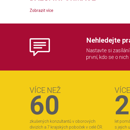
Zobrazit více
Nehledejte prác
Nastavte si zasílán
první, kdo se o nich
VÍCE NEŽ
VÍC
60
2
zkušených konzultantů v oborových
let pom
divizích a 7 krajských poboček v celé ČR.
s jejich