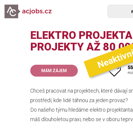
ELEKTRO PROJEKTA
Neaktivn
PROJEKTY AŽ 80 00
55
MÁM ZÁJEM
mz
Chceš pracovat na projektech, které dávají s
prostředí, kde lidé táhnou za jeden provaz?
Do našeho týmu hledáme elektro projektanta,
máš dlouholetou praxi, nebo se v oboru teprve