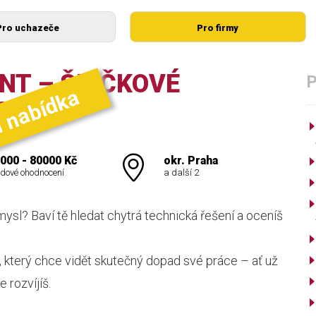
Pro uchazeče
Pro firmy
NT – ŠPIČKOVÉ
í nabídka
0 KČ
000 - 80000 Kč
okr. Praha
dové ohodnocení
a další 2
mysl? Baví tě hledat chytrá technická řešení a oceníš
 který chce vidět skutečný dopad své práce – ať už
 rozvíjíš.