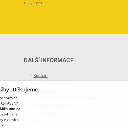
navyšujeme.
DALŠÍ INFORMACE
Kontakt
Naše odborné divize
užby. Děkujeme.
Naše pobočky
pro správné
Zásady zpracování osobních údajů
T NASTAVENÍ"
Všeobecné podmínky
Kliknutím na
Kodex chování
rozsahu dle
ny v zemích
Blog
ní.