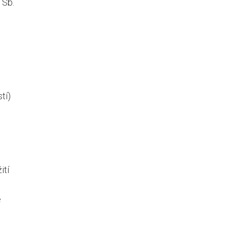
 Sb.
tí)
ití
e