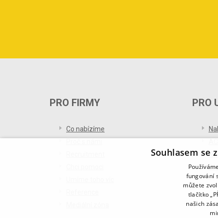
PRO FIRMY
PRO 
Co nabízíme
Na
Proč s námi
AC
Souhlasem se z
Recruitment
Re
Používáme 
Chci pomoci
Bl
fungování s
Umíme toho víc
můžete zvol
Reference
tlačítko „
našich zás
Mediální zóna
mi