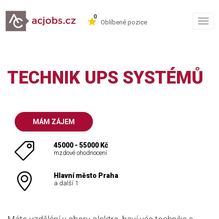
0
Togg
Oblíbené pozice
navig
TECHNIK UPS SYSTÉMŮ
MÁM ZÁJEM
45000 - 55000 Kč
mzdové ohodnocení
Hlavní město Praha
a další 1