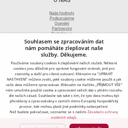
Naše hodnoty
Podporujeme
Ocenění
Partnerství
Digitalizace
Souhlasem se zpracováním dat
nám pomáháte zlepšovat naše
služby. Děkujeme.
DALŠÍ INFORMACE
Používáme soubory cookies k zlepšování našich služeb. Některé
cookies jsou důležité pro správné fungování stránek, jiné pro
statistiky a další pro cílené oslovení. Kliknutím na "UPRAVIT
Kontakt
NASTAVENÍ" můžete zvolit, jaké soubory cookie můžeme použít a jak
Naše odborné divize
vaše data můžeme zpracovávat. Kliknutím na tlačítko „PŘIJMOUT VŠE“
Naše pobočky
nám umožníte použití cookie a zpracování vašich dat v plném rozsahu
Zásady zpracování osobních údajů
dle našich zásad. Souhlasíte tak také s tím, že tyto data mohou být
Všeobecné podmínky
Kodex chování
přenášeny a zpracovávány v zemích mimo Evropský hospodářský
Blog
prostor, kde mohou platit jiné podmínky zabezpečení.
Než budete pokračovat, seznamte se s našimi
Zásadami ochrany
osobních údajů.
Advantage Consulting, s.r.o. 2021 | created by
A-WebSys