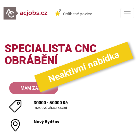
0
Togg
Oblíbené pozice
navig
SPECIALISTA CNC
Neaktivní nabídka
OBRÁBĚNÍ
MÁM ZÁJEM
30000 - 50000 Kč
mzdové ohodnocení
Nový Bydžov