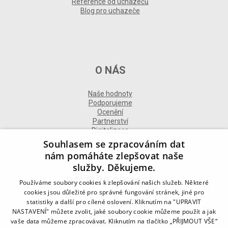
Reference od uchazečů
Blog pro uchazeče
O NÁS
Naše hodnoty
Podporujeme
Ocenění
Partnerství
Digitalizace
Souhlasem se zpracováním dat
nám pomáháte zlepšovat naše
služby. Děkujeme.
DALŠÍ INFORMACE
Používáme soubory cookies k zlepšování našich služeb. Některé
cookies jsou důležité pro správné fungování stránek, jiné pro
statistiky a další pro cílené oslovení. Kliknutím na "UPRAVIT
Kontakt
NASTAVENÍ" můžete zvolit, jaké soubory cookie můžeme použít a jak
Naše odborné divize
vaše data můžeme zpracovávat. Kliknutím na tlačítko „PŘIJMOUT VŠE“
Naše pobočky