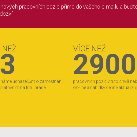
í nových pracovních pozic přímo do vašeho e-mailu a buďte
 dozví.
E NEŽ
VÍCE NEŽ
3
2900
áháme uchazečům o zaměstnání
pracovních pozic v tuto chvíli na
 uplatněním na trhu práce.
on-line a nabídky denně aktualizu