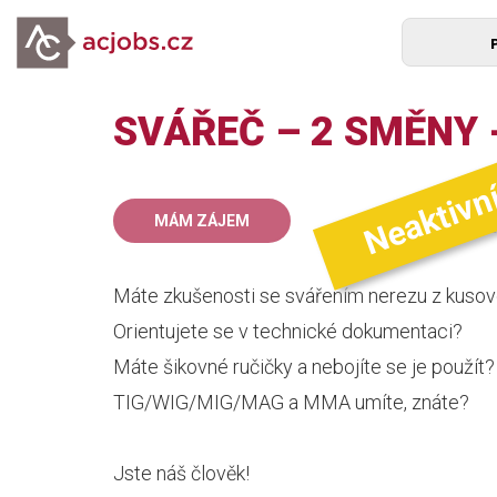
SVÁŘEČ – 2 SMĚNY 
Neaktivn
33
MÁM ZÁJEM
mz
Máte zkušenosti se svářením nerezu z kuso
Orientujete se v technické dokumentaci?
Máte šikovné ručičky a nebojíte se je použít?
TIG/WIG/MIG/MAG a MMA umíte, znáte?
Jste náš člověk!