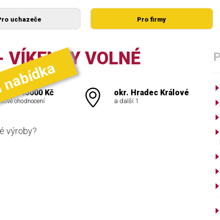
Pro uchazeče
Pro firmy
- VÍKENDY VOLNÉ
í nabídka
000 - 45000 Kč
okr. Hradec Králové
dové ohodnocení
a další 1
vé výroby?