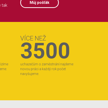
Můj pošťák
 tak
VÍCE NEŽ
3500
bízíme
uchazečům o zaměstnání najdeme
jeme.
novou práci a každý rok počet
navyšujeme.