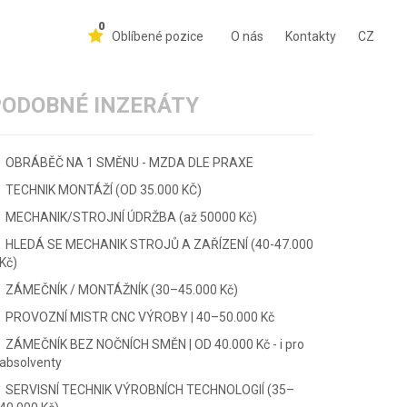
0
Oblíbené pozice
O nás
Kontakty
CZ
PODOBNÉ INZERÁTY
OBRÁBĚČ NA 1 SMĚNU - MZDA DLE PRAXE
TECHNIK MONTÁŽÍ (OD 35.000 KČ)
MECHANIK/STROJNÍ ÚDRŽBA (až 50000 Kč)
HLEDÁ SE MECHANIK STROJŮ A ZAŘÍZENÍ (40-47.000
Kč)
ZÁMEČNÍK / MONTÁŽNÍK (30–45.000 Kč)
PROVOZNÍ MISTR CNC VÝROBY | 40–50.000 Kč
ZÁMEČNÍK BEZ NOČNÍCH SMĚN | OD 40.000 Kč - i pro
absolventy
SERVISNÍ TECHNIK VÝROBNÍCH TECHNOLOGIÍ (35–