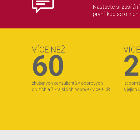
Nastavte si zasílán
první, kdo se o nich
VÍCE NEŽ
VÍC
60
2
zkušených konzultantů v oborových
let pom
divizích a 7 krajských poboček v celé ČR.
s jejich