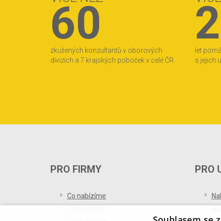
60
2
zkušených konzultantů v oborových
let pom
divizích a 7 krajských poboček v celé ČR.
s jejich
PRO FIRMY
PRO 
Co nabízíme
Na
Proč s námi
AC
Souhlasem se z