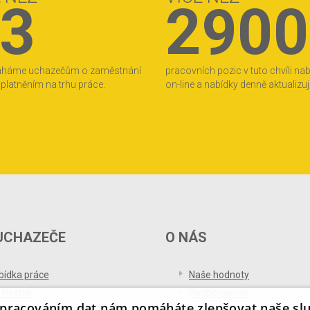
3
2900
áháme uchazečům o zaměstnání
pracovních pozic v tuto chvíli na
 uplatněním na trhu práce.
on-line a nabídky denně aktualizu
UCHAZEČE
O NÁS
bídka práce
Naše hodnoty
 Pošťák
Podporujeme
pracováním dat nám pomáháte zlepšovat naše sl