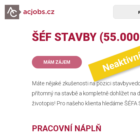
ŠÉF STAVBY (55.000 
Neaktivn
55
MÁM ZÁJEM
mz
Máte nějaké zkušenosti na pozici stavbyved
přítomný na stavbě a kompletně dohlížet na d
životopis! Pro našeho klienta hledáme ŠÉF
PRACOVNÍ NÁPLŇ