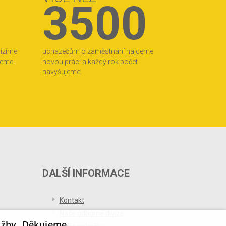
3500
bízíme
uchazečům o zaměstnání najdeme
jeme.
novou práci a každý rok počet
navyšujeme.
DALŠÍ INFORMACE
Kontakt
Naše odborné divize
užby. Děkujeme.