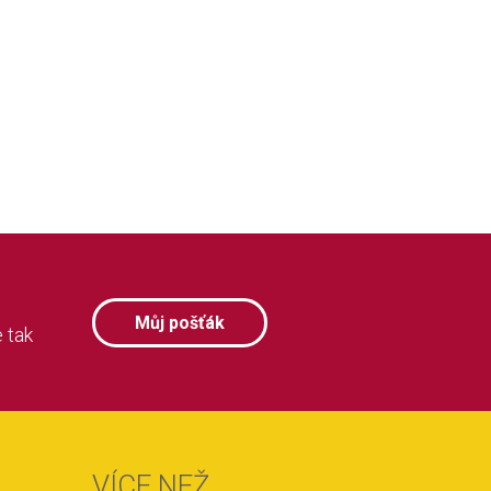
Můj pošťák
 tak
VÍCE NEŽ