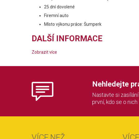
25 dní dovolené
Firemní auto
Místo výkonu práce: Šumperk
DALŠÍ INFORMACE
Zobrazit více
Nehledejte prác
Nastavte si zasílán
první, kdo se o nich
VÍCE NEŽ
VÍC