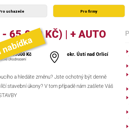
Pro uchazeče
Pro firmy
- 65.000 KČ) | + AUTO
í nabídka
000 - 65000 Kč
okr. Ústí nad Orlicí
dové ohodnocení
oucího a hledáte změnu? Jste ochotný být denně
ílčí stavební úkony? V tom případě nám zašlete Váš
A STAVBY