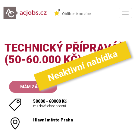
0
Togg
Oblíbené pozice
navig
TECHNICKÝ PŘÍPRAVÁŘ
Neaktivní nabídka
(50-60.000 KČ)
MÁM ZÁJEM
50000 - 60000 Kč
mzdové ohodnocení
Hlavní město Praha