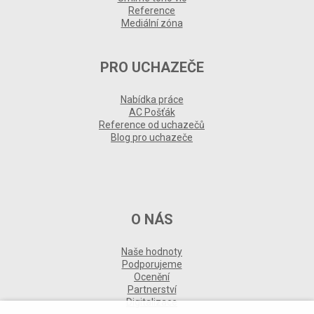
Reference
Mediální zóna
PRO UCHAZEČE
Nabídka práce
AC Pošťák
Reference od uchazečů
Blog pro uchazeče
O NÁS
Naše hodnoty
Podporujeme
Ocenění
Partnerství
Digitalizace