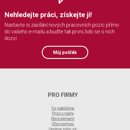
Nehledejte práci, získejte ji!
Nastavte si zasílání nových pracovních pozic přímo
do vašeho e-mailu a buďte tak první, kdo se o nich
dozví.
Můj pošťák
PRO FIRMY
Co nabízíme
Proč s námi
Recruitment
Chci pomoci
Umíme toho víc