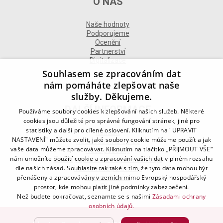
O NÁS
Naše hodnoty
Podporujeme
Ocenění
Partnerství
Digitalizace
Souhlasem se zpracováním dat
nám pomáháte zlepšovat naše
služby. Děkujeme.
DALŠÍ INFORMACE
Používáme soubory cookies k zlepšování našich služeb. Některé
cookies jsou důležité pro správné fungování stránek, jiné pro
statistiky a další pro cílené oslovení. Kliknutím na "UPRAVIT
Kontakt
NASTAVENÍ" můžete zvolit, jaké soubory cookie můžeme použít a jak
Naše odborné divize
vaše data můžeme zpracovávat. Kliknutím na tlačítko „PŘIJMOUT VŠE“
Naše pobočky
nám umožníte použití cookie a zpracování vašich dat v plném rozsahu
Zásady zpracování osobních údajů
dle našich zásad. Souhlasíte tak také s tím, že tyto data mohou být
Všeobecné podmínky
Kodex chování
přenášeny a zpracovávány v zemích mimo Evropský hospodářský
Blog
prostor, kde mohou platit jiné podmínky zabezpečení.
Než budete pokračovat, seznamte se s našimi
Zásadami ochrany
osobních údajů.