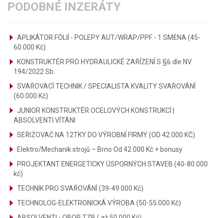
PODOBNÉ INZERÁTY
APLIKÁTOR FÓLIÍ - POLEPY AUT/WRAP/PPF - 1 SMĚNA (45-
60.000 Kč)
KONSTRUKTÉR PRO HYDRAULICKÉ ZAŘÍZENÍ S §6 dle NV
194/2022 Sb.
SVAŘOVACÍ TECHNIK / SPECIALISTA KVALITY SVAŘOVÁNÍ
(60.000 Kč)
JUNIOR KONSTRUKTÉR OCELOVÝCH KONSTRUKCÍ |
ABSOLVENTI VÍTÁNI
SEŘIZOVAČ NA 12TKY DO VÝROBNÍ FIRMY (OD 42.000 KČ)
Elektro/Mechanik strojů – Brno Od 42 000 Kč + bonusy
PROJEKTANT ENERGETICKY ÚSPORNÝCH STAVEB (40-80.000
kč)
TECHNIK PRO SVAŘOVÁNÍ (39-49.000 Kč)
TECHNOLOG-ELEKTRONICKÁ VÝROBA (50-55.000 Kč)
ABSOLVENTI - OBOR TZB ( až 50.000 Kč)