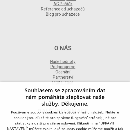
AC Pošťák
Reference od uchazečů
Blog pro uchazeče
O NÁS
Naše hodnoty
Podporujeme
Ocenění
Partnerství
Digitalizace
Souhlasem se zpracováním dat
nám pomáháte zlepšovat naše
služby. Děkujeme.
DALŠÍ INFORMACE
Používáme soubory cookies k zlepšování našich služeb. Některé
cookies jsou důležité pro správné fungování stránek, jiné pro
statistiky a další pro cílené oslovení. Kliknutím na "UPRAVIT
Kontakt
NASTAVENÍ" můžete zvolit, jaké soubory cookie můžeme použít a jak
Naše odborné divize