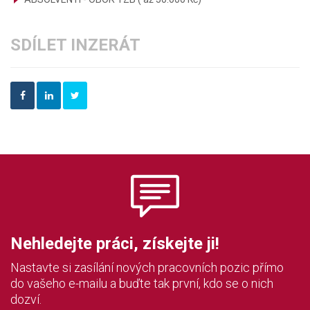
SDÍLET INZERÁT
Nehledejte práci, získejte ji!
Nastavte si zasílání nových pracovních pozic přímo
do vašeho e-mailu a buďte tak první, kdo se o nich
dozví.