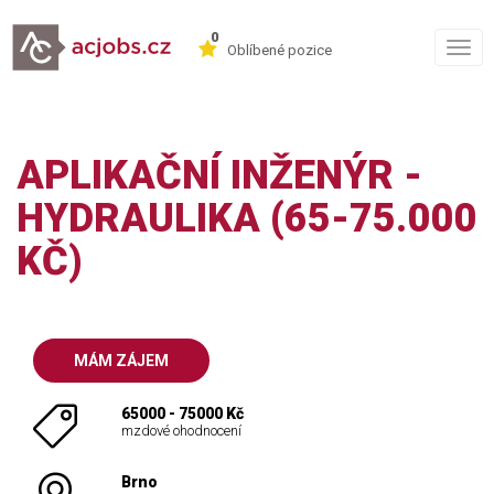
0
Togg
Oblíbené pozice
navig
APLIKAČNÍ INŽENÝR -
HYDRAULIKA (65-75.000
KČ)
MÁM ZÁJEM
65000 - 75000 Kč
mzdové ohodnocení
Brno