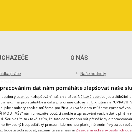
UCHAZEČE
O NÁS
bídka práce
Naše hodnoty
 Pošťák
Podporujeme
pracováním dat nám pomáháte zlepšovat naše sl
ference od uchazečů
Ocenění
soubory cookies k zlepšování našich služeb. Některé cookies jsou důležité 
og pro uchazeče
Partnerství
tránek, jiné pro statistiky a další pro cílené oslovení. Kliknutím na "UPRAVI
Digitalizace
it, jaké soubory cookie můžeme použít a jak vaše data můžeme zpracovávat. 
PŘIJMOUT VŠE“ nám umožníte použití cookie a zpracování vašich dat v plném 
ad. Souhlasíte tak také s tím, že tyto data mohou být přenášeny a zpracovává
mo Evropský hospodářský prostor, kde mohou platit jiné podmínky zabezpeče
ž budete pokračovat, seznamte se s našimi
Zásadami ochrany osobních úda