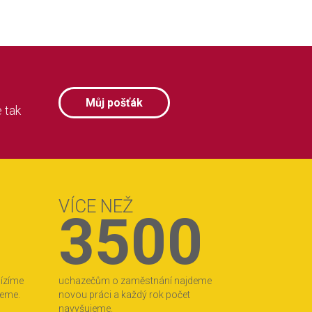
Můj pošťák
 tak
VÍCE NEŽ
3500
bízíme
uchazečům o zaměstnání najdeme
jeme.
novou práci a každý rok počet
navyšujeme.