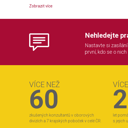
Zobrazit více
Nehledejte prác
Nastavte si zasílán
první, kdo se o nich
VÍCE NEŽ
VÍC
60
2
zkušených konzultantů v oborových
let pom
divizích a 7 krajských poboček v celé ČR.
s jejich