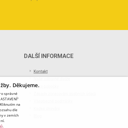
DALŠÍ INFORMACE
Kontakt
Naše odborné divize
užby. Děkujeme.
Naše pobočky
pro správné
Zásady zpracování osobních údajů
T NASTAVENÍ"
Všeobecné podmínky
Kliknutím na
Kodex chování
rozsahu dle
ny v zemích
Blog
ní.
jů.