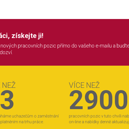
i, získejte ji!
í nových pracovních pozic přímo do vašeho e-mailu a buďte
 dozví.
E NEŽ
VÍCE NEŽ
3
2900
áháme uchazečům o zaměstnání
pracovních pozic v tuto chvíli na
 uplatněním na trhu práce.
on-line a nabídky denně aktualizu