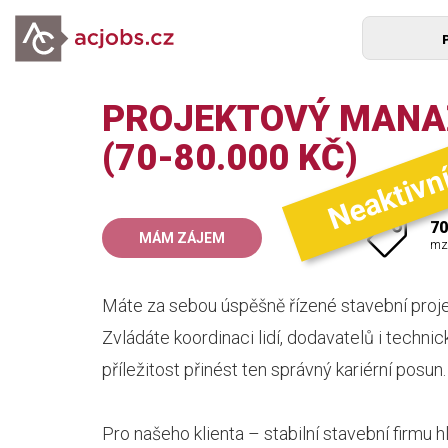
PROJEKTOVÝ MANAŽ
Neaktivn
(70-80.000 KČ)
70
MÁM ZÁJEM
mz
Máte za sebou úspěšně řízené stavební projek
Zvládáte koordinaci lidí, dodavatelů i techn
příležitost přinést ten správný kariérní posun.
Pro našeho klienta – stabilní stavební fir