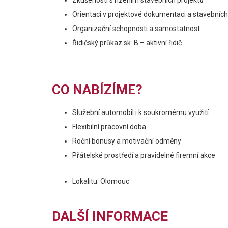
Zkušenosti s řízením stavebních projektů
Orientaci v projektové dokumentaci a stavebníc
Organizační schopnosti a samostatnost
Řidičský průkaz sk. B – aktivní řidič
CO NABÍZÍME?
Služební automobil i k soukromému využití
Flexibilní pracovní doba
Roční bonusy a motivační odměny
Přátelské prostředí a pravidelné firemní akce
Lokalitu: Olomouc
DALŠÍ INFORMACE