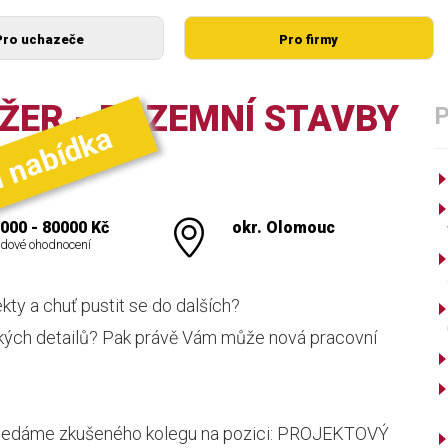
Pro uchazeče
Pro firmy
ER - POZEMNÍ STAVBY
í nabídka
000 - 80000 Kč
okr. Olomouc
dové ohodnocení
ty a chuť pustit se do dalších?
ických detailů? Pak právě Vám může nová pracovní
mu hledáme zkušeného kolegu na pozici: PROJEKTOVÝ