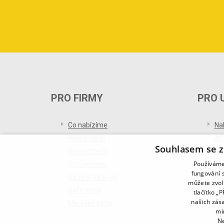
PRO FIRMY
PRO 
Co nabízíme
Na
Proč s námi
AC
Souhlasem se z
Recruitment
Re
Používáme 
Chci pomoci
Bl
fungování s
Umíme toho víc
můžete zvol
Reference
tlačítko „
našich zás
Mediální zóna
mi
Ne