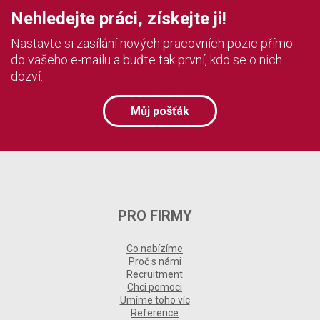
Nehledejte práci, získejte ji!
Nastavte si zasílání nových pracovních pozic přímo
do vašeho e-mailu a buďte tak první, kdo se o nich
dozví.
Můj pošťák
PRO FIRMY
Co nabízíme
Proč s námi
Recruitment
Chci pomoci
Umíme toho víc
Reference