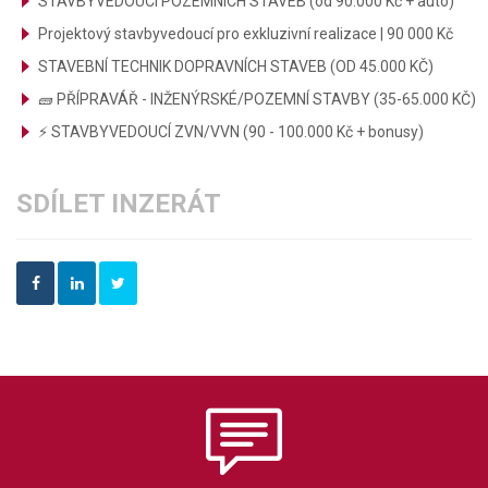
STAVBYVEDOUCÍ POZEMNÍCH STAVEB (od 90.000 Kč + auto)
Projektový stavbyvedoucí pro exkluzivní realizace | 90 000 Kč
STAVEBNÍ TECHNIK DOPRAVNÍCH STAVEB (OD 45.000 KČ)
🧱 PŘÍPRAVÁŘ - INŽENÝRSKÉ/POZEMNÍ STAVBY (35-65.000 KČ)
⚡ STAVBYVEDOUCÍ ZVN/VVN (90 - 100.000 Kč + bonusy)
SDÍLET INZERÁT